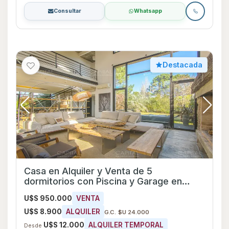
Consultar
Whatsapp
Destacada
Casa en Alquiler y Venta de 5
dormitorios con Piscina y Garage en
Punta del Este, Maldonado
U$S 950.000
VENTA
U$S 8.900
ALQUILER
G.C. $U 24.000
U$S 12.000
ALQUILER TEMPORAL
Desde