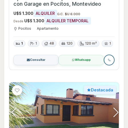
con Garage en Pocitos, Montevideo
U$S 1.300
ALQUILER
G.C. $U 6.000
U$S 1.300
ALQUILER TEMPORAL
Desde
Pocitos
Apartamento
1
1
48
120
120 m²
1
Consultar
Whatsapp
Destacada