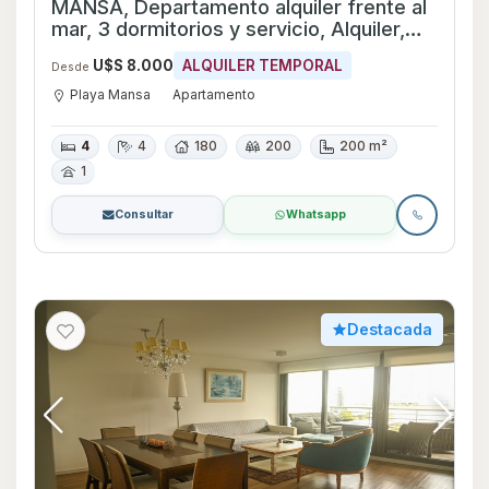
MANSA, Departamento alquiler frente al
mar, 3 dormitorios y servicio, Alquiler,
Punta del este
U$S 8.000
ALQUILER TEMPORAL
Desde
Playa Mansa
Apartamento
4
4
180
200
200 m²
1
Consultar
Whatsapp
Destacada