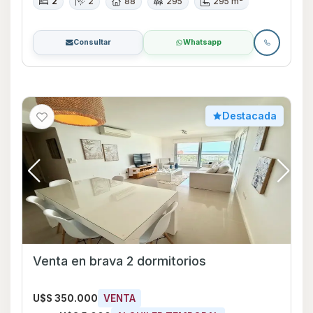
2
2
88
295
295 m²
Consultar
Whatsapp
Destacada
Venta en brava 2 dormitorios
U$S 350.000
VENTA