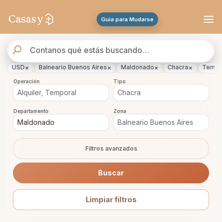
Se actualizaron los resultados. 288 propiedades encontradas.
Guia para Mudarse
Buscador
de
propiedades
×
×
×
×
USD
Balneario Buenos Aires
Maldonado
Chacra
Tempo
Operación
Tipo
Departamento
Zona
Filtros avanzados
Buscar
Limpiar filtros