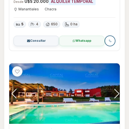
U$S 20.000
ALQUILER TEMPORAL
Desde
Manantiales
Chacra
5
4
650
0 ha
Consultar
Whatsapp