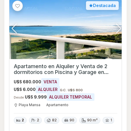
Destacada
Apartamento en Alquiler y Venta de 2
dormitorios con Piscina y Garage en
Playa Mansa, Maldonado
U$S 680.000
VENTA
U$S 6.000
ALQUILER
G.C. U$S 800
U$S 9.999
ALQUILER TEMPORAL
Desde
Playa Mansa
Apartamento
2
2
82
90
90 m²
1