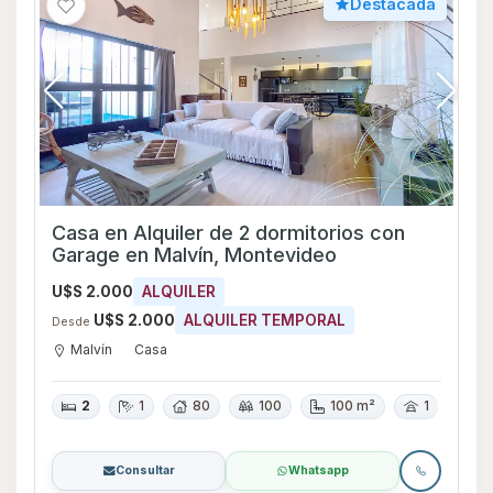
Destacada
Casa en Alquiler de 2 dormitorios con
Garage en Malvín, Montevideo
U$S 2.000
ALQUILER
U$S 2.000
ALQUILER TEMPORAL
Desde
Malvín
Casa
2
1
80
100
100 m²
1
Consultar
Whatsapp