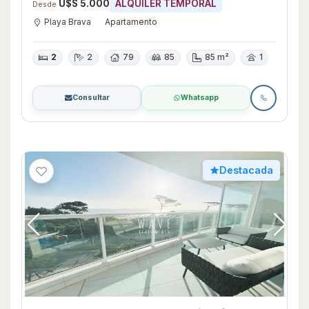
U$S 5.000
ALQUILER TEMPORAL
Desde
Playa Brava
Apartamento
2
2
79
85
85 m²
1
Consultar
Whatsapp
Destacada