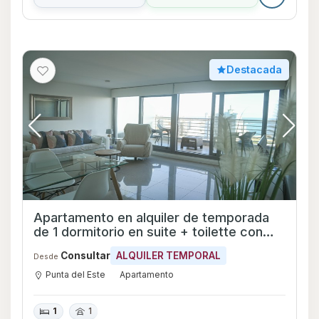
Destacada
Apartamento en alquiler de temporada
de 1 dormitorio en suite + toilette con
parrilla propia en el balcon. Peninsula de
Consultar
ALQUILER TEMPORAL
Desde
Punta del Este
Punta del Este
Apartamento
1
1