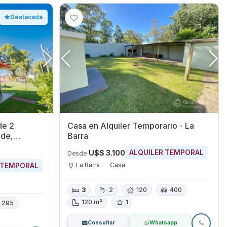
Destacada
de 2
Casa en Alquiler Temporario - La
Barra
U$S 3.100
ALQUILER TEMPORAL
Desde
La Barra
Casa
 TEMPORAL
3
2
120
400
120 m²
1
295
Consultar
Whatsapp