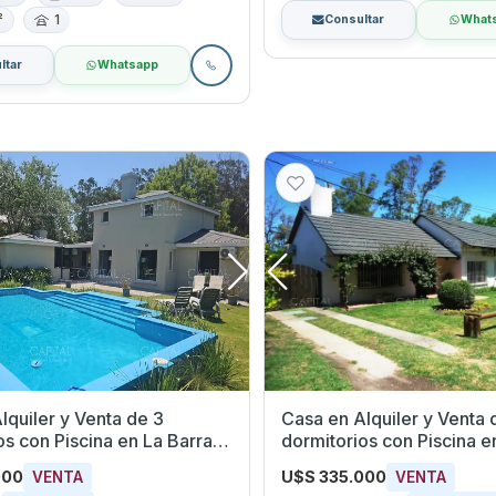
²
1
Consultar
What
ltar
Whatsapp
lquiler y Venta de 3
Casa en Alquiler y Venta 
na en La Barra,
dormitorios con Piscina en La Barra,
do
Maldonado
000
U$S 335.000
VENTA
VENTA