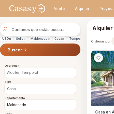
Se actualizaron los resultados. 45 propiedades encontradas.
Venta
Alquiler
Proyec
Buscador
Alquiler
de
propiedades
×
×
×
×
×
×
USD
Solis
Maldonado
Casa
Temporal
Alquiler
Ordenar por:
Buscar
Operación
Tipo
Departamento
Casa en A