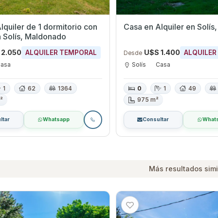
lquiler de 1 dormitorio con
Casa en Alquile
n Solís, Maldonado
 2.050
U$S 1.400
ALQUILER TEMPORAL
ALQUILER
Desde
asa
Solís
Casa
1
62
1364
0
1
49
²
975 m²
ltar
Whatsapp
Consultar
What
Más resultados simi