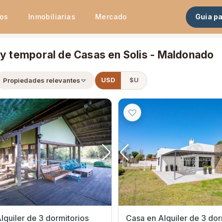
tos
Inmobiliarias
Mercado
Guia p
 y temporal de Casas en Solis - Maldonado
Propiedades relevantes
USD
$U
lquiler de 3 dormitorios
Casa en Alquiler de 3 dormi