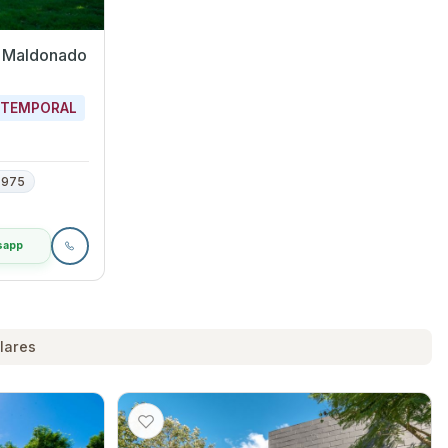
r en Solís, Maldonado
 TEMPORAL
975
sapp
lares