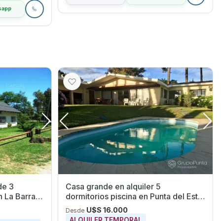
sapp
de 3
Casa grande en alquiler 5
dormitorios piscina en Punta del Este,
a dos cuadras de Playa Mansa
U$S 16.000
Desde
ALQUILER TEMPORAL