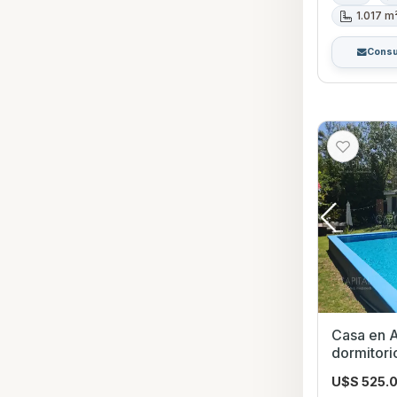
1.017 m
Consu
Casa en A
dormitorios con Pisci
Maldona
U$S 525.