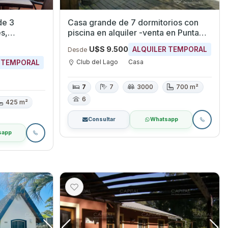
de 3
Casa grande de 7 dormitorios con
piscina en alquiler -venta en Punta
Ballena - Club del Lago.
U$S 9.500
ALQUILER TEMPORAL
Desde
Club del Lago
Casa
 TEMPORAL
7
7
3000
700 m²
6
425 m²
Consultar
Whatsapp
sapp