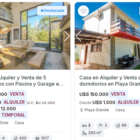
Destacada
lquiler y Venta de 5
Casa en Alquiler y Venta 
os con Piscina y Garage en
dormitorios en Playa Grande,
 Este, Maldonado
Maldonado
000
U$S 150.000
VENTA
VENTA
0
U$S 1.500
ALQUILER
ALQUILER
Desde
G.C. $U 24.000
 12.000
Playa Grande
Casa
R TEMPORAL
 Este
Casa
2
2
88
295 m²
4
400
1017