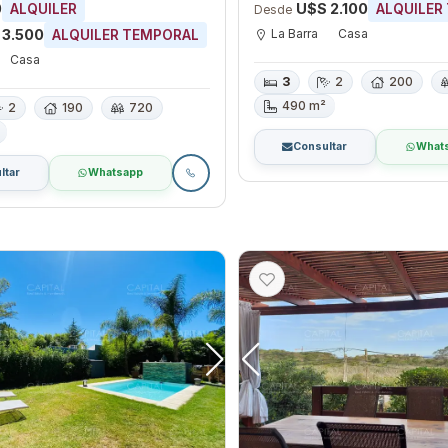
0
U$S 2.100
ALQUILER
ALQUILER
Desde
La Barra
Casa
 3.500
ALQUILER TEMPORAL
Casa
3
2
200
490 m²
2
190
720
Consultar
What
ltar
Whatsapp