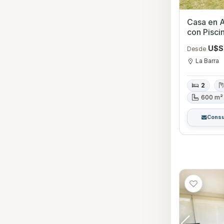
Casa en A
con P
U$S
Desde
La Barra
2
600 m²
Consu