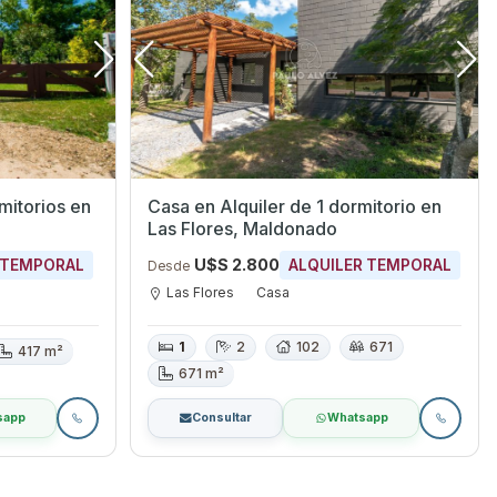
torios en
Casa en Alquiler de 1 dormitorio en
Las Flores, Maldonado
U$S 2.800
 TEMPORAL
ALQUILER TEMPORAL
Desde
Las Flores
Casa
1
2
102
671
417 m²
671 m²
sapp
Consultar
Whatsapp