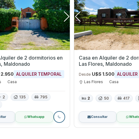
quiler de 2 dormitorios en
Casa en Alquiler de 2 dormi
s, Maldonado
Las Flores, Maldonado
 2.950
U$S 1.500
ALQUILER TEMPORAL
ALQUILER
Desde
s
Casa
Las Flores
Casa
2
135
795
2
50
417
ltar
Whatsapp
Consultar
What