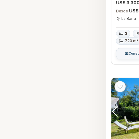
U$S 3.30
U$S
Desde
La Barra
3
720 m²
Consu