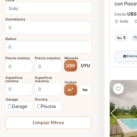
Zona
con Pi
U$S
Desde
Dormitorios
Solís
C
3
Baños
Consu
Precio mínimo
Precio máximo
Moneda
USD
UYU
Superficie
Superficie
mínima
máxima
Unidad
m²
ha
Garage
Piscina
Garage
Piscina
Limpiar filtros