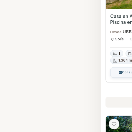
Casa en A
Piscina e
U$S
Desde
Solís
C
1
1.364 m
Consu