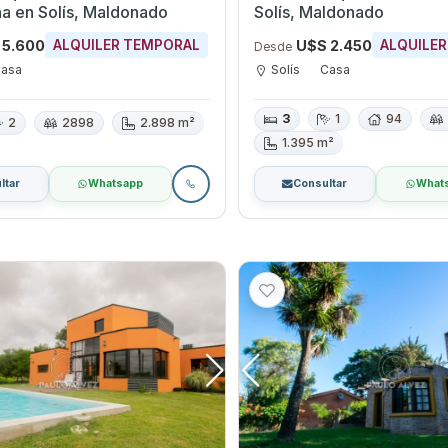
scina en Solís, Maldonado
Solís, Maldonado
 5.600
U$S 2.450
ALQUILER TEMPORAL
ALQUILE
Desde
asa
Solís
Casa
3
1
94
2
2898
2.898 m²
1.395 m²
ltar
Whatsapp
Consultar
What