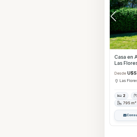
Casa en Al
Las Flore
U$S
Desde
Las Flore
2
795 m²
Consu