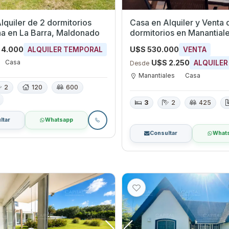
lquiler de 2 dormitorios
Casa en Alquiler y Venta 
iscina en La Barra, Maldonado
dormitorios en Manantiales,
Maldonado
 4.000
U$S 530.000
ALQUILER TEMPORAL
VENTA
Casa
U$S 2.250
ALQUILER
Desde
Manantiales
Casa
2
120
600
3
2
425
ltar
Whatsapp
Consultar
What