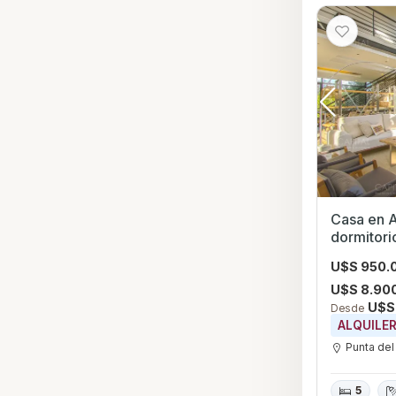
Casa en A
dormitori
Punta del
U$S 950.
U$S 8.90
U$S
Desde
ALQUILE
Punta del
5