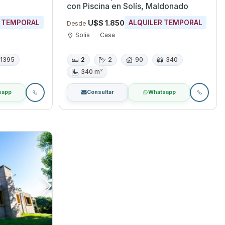
con Piscina en Solís, Maldonado
U$S 1.850
R TEMPORAL
ALQUILER TEMPORAL
Desde
Solís
Casa
1395
2
2
90
340
340 m²
sapp
Consultar
Whatsapp