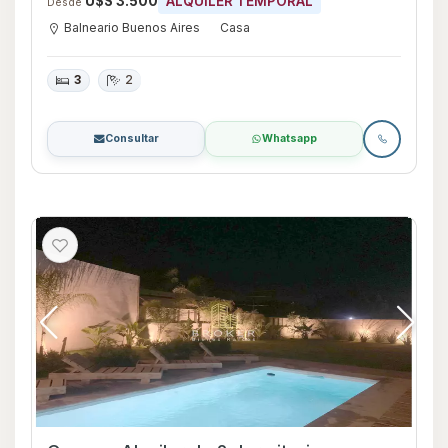
U$S 3.500
ALQUILER TEMPORAL
Desde
Balneario Buenos Aires
Casa
3
2
Consultar
Whatsapp