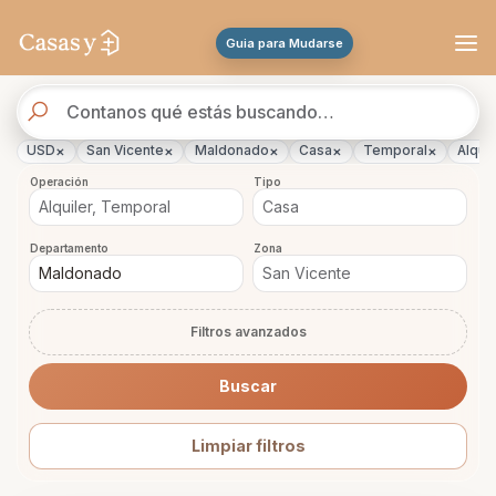
Se actualizaron los resultados. 288 propiedades encontradas.
Guia para Mudarse
Buscador
de
propiedades
×
×
×
×
×
USD
San Vicente
Maldonado
Casa
Temporal
Alquil
Operación
Tipo
Departamento
Zona
Filtros avanzados
Buscar
Limpiar filtros