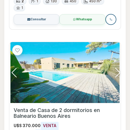
2
1
130
450
450 m²
1
Consultar
Whatsapp
Venta de Casa de 2 dormitorios en
Balneario Buenos Aires
U$S 370.000
VENTA