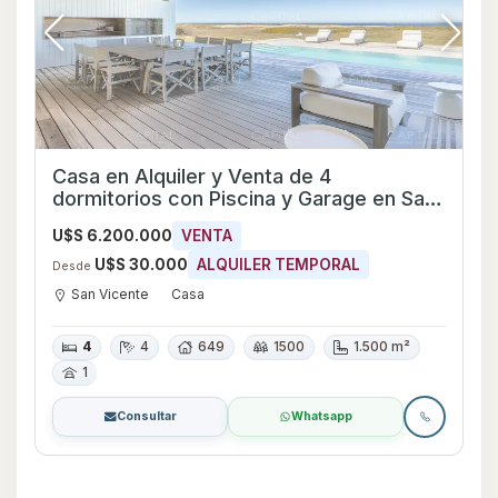
Casa en Alquiler y Venta de 4
dormitorios con Piscina y Garage en San
Vicente, Maldonado
U$S 6.200.000
VENTA
U$S 30.000
ALQUILER TEMPORAL
Desde
San Vicente
Casa
4
4
649
1500
1.500 m²
1
Consultar
Whatsapp