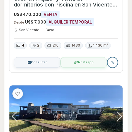
dormitorios con Piscina en San Vicente,
Maldonado
U$S 470.000
VENTA
U$S 7.000
ALQUILER TEMPORAL
Desde
San Vicente
Casa
4
2
210
1430
1.430 m²
Consultar
Whatsapp