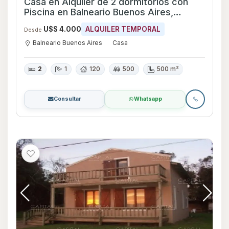
Casa en Alquiler de 2 dormitorios con
Piscina en Balneario Buenos Aires,
Maldonado
U$S 4.000
ALQUILER TEMPORAL
Desde
Balneario Buenos Aires
Casa
2
1
120
500
500 m²
Consultar
Whatsapp