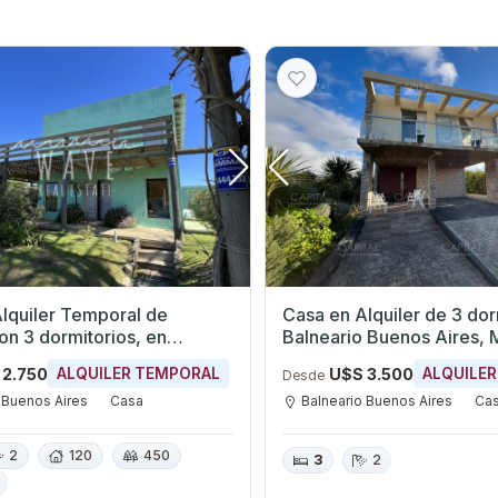
lquiler Temporal de
Casa en Alquiler de 3 dormi
on 3 dormitorios, en
Balneario Buenos Aires,
 Buenos Aires, 50 metros
 2.750
U$S 3.500
ALQUILER TEMPORAL
ALQUILE
Desde
 Buenos Aires
Casa
Balneario Buenos Aires
Ca
2
120
450
3
2