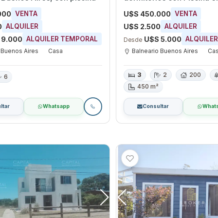
Buenos Aires, Maldonad
000
U$S 450.000
VENTA
VENTA
0
U$S 2.500
ALQUILER
ALQUILER
 9.000
U$S 5.000
ALQUILER TEMPORAL
ALQUILE
Desde
 Buenos Aires
Casa
Balneario Buenos Aires
Ca
3
2
200
6
450 m²
ltar
Whatsapp
Consultar
What