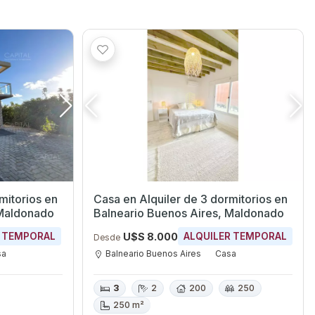
torios en
Casa en Alquiler de 3 dormitorios en
 Maldonado
Balneario Buenos Aires, Maldonado
U$S 8.000
R TEMPORAL
ALQUILER TEMPORAL
Desde
sa
Balneario Buenos Aires
Casa
3
2
200
250
250 m²