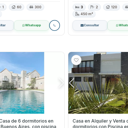
1
60
300
3
2
120
450 m²
ltar
Whatsapp
Consultar
What
Casa de 6 dormitorios en
Casa en Alquiler y Venta 
 Buenos Aires, con piscina
dormitorios con Piscina en Balneario