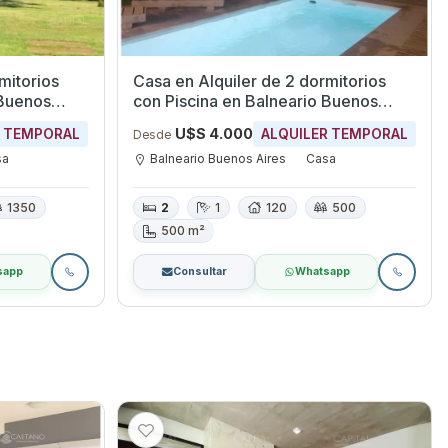
mitorios
Casa en Alquiler de 2 dormitorios
con Piscina en Balneario Buenos
Aires, Maldonado
U$S 4.000
R TEMPORAL
ALQUILER TEMPORAL
Desde
sa
Balneario Buenos Aires
Casa
1350
2
1
120
500
500 m²
sapp
Consultar
Whatsapp