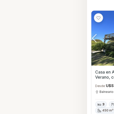
Casa en A
Verano, c
Balneario
U$S
Desde
del mar
Balneario
3
450 m²