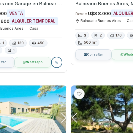
ge en Balneario
Balneario Buenos Aires,
ires, Maldonado
000
U$S 8.000
VENTA
ALQUILE
Desde
Balneario Buenos Aires
Ca
 900
ALQUILER TEMPORAL
 Buenos Aires
Casa
3
2
170
500 m²
1
130
450
1
Consultar
What
ltar
Whatsapp