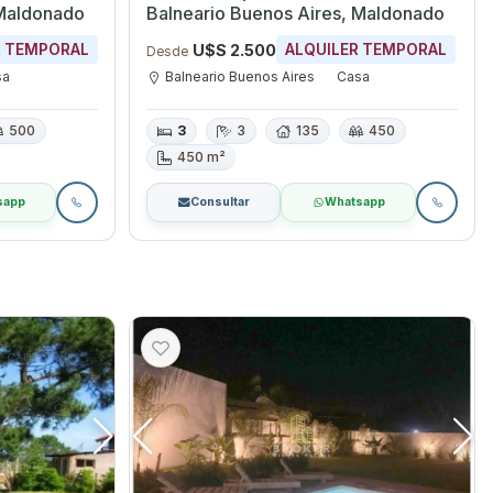
 Maldonado
Balneario Buenos Aires, Maldonado
U$S 2.500
R TEMPORAL
ALQUILER TEMPORAL
Desde
sa
Balneario Buenos Aires
Casa
500
3
3
135
450
450 m²
sapp
Consultar
Whatsapp