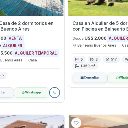
Casa de 2 dormitorios en
Casa en Alquiler de 5 dor
 Buenos Aires
con Piscina en Balneario Buenos
Aires, Maldonado
000
U$S 2.800
VENTA
ALQUILE
Desde
Balneario Buenos Aires
Ca
0
ALQUILER
 5.500
ALQUILER TEMPORAL
5
3
517
 Buenos Aires
Casa
1.350 m²
2
Consultar
What
ltar
Whatsapp