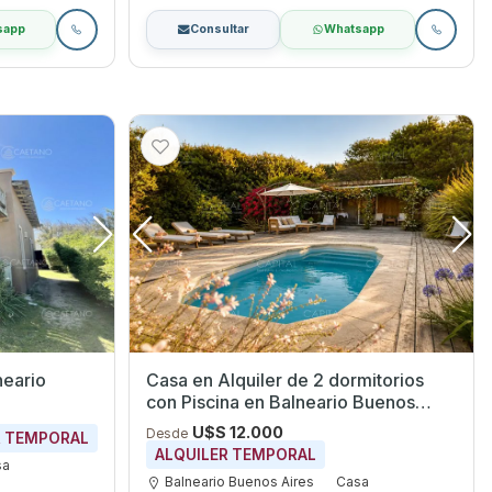
sapp
Consultar
Whatsapp
neario
Casa en Alquiler de 2 dormitorios
con Piscina en Balneario Buenos
Aires, Maldonado
U$S 12.000
Desde
R TEMPORAL
ALQUILER TEMPORAL
sa
Balneario Buenos Aires
Casa