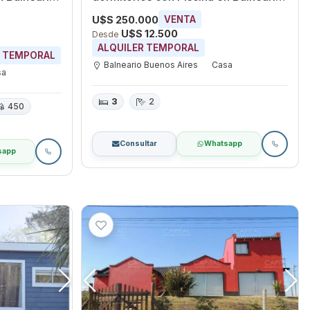
o
Buenos Aires, Maldonado
U$S 250.000
VENTA
U$S 12.500
Desde
ALQUILER TEMPORAL
R TEMPORAL
Balneario Buenos Aires
Casa
sa
3
2
450
Consultar
Whatsapp
sapp