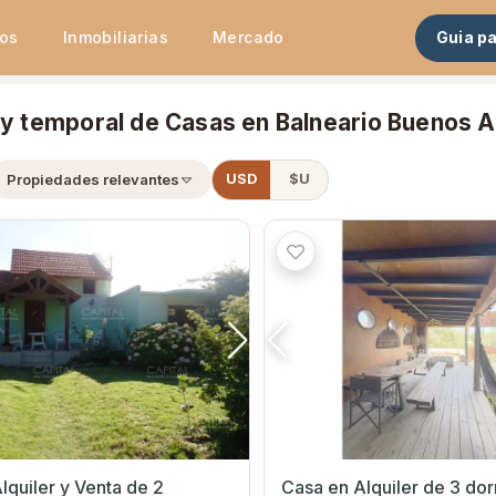
tos
Inmobiliarias
Mercado
Guia p
r y temporal de Casas en Balneario Buenos 
×
Alquiler
Propiedades relevantes
USD
$U
lquiler y Venta de 2
Casa en Alquiler de 3 dormi