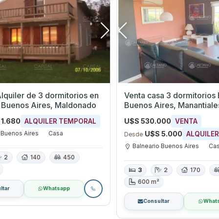
quiler de 3 dormitorios en
Venta casa 3 dormitorios 
o Buenos Aires, Maldonado
Buenos Aires, Manantiale
 1.680
U$S 530.000
ALQUILER TEMPORAL
VENTA
 Buenos Aires
Casa
U$S 5.000
ALQUILE
Desde
Balneario Buenos Aires
Ca
2
140
450
3
2
170
600 m²
ltar
Whatsapp
Consultar
What