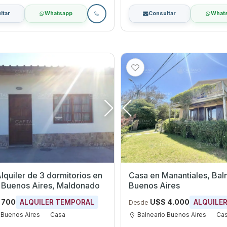
ltar
Whatsapp
Consultar
What
quiler de 3 dormitorios en
Casa en Manantiales, Bal
o Buenos Aires, Maldonado
Buenos Aires
 700
U$S 4.000
ALQUILER TEMPORAL
ALQUILE
Desde
 Buenos Aires
Casa
Balneario Buenos Aires
Ca