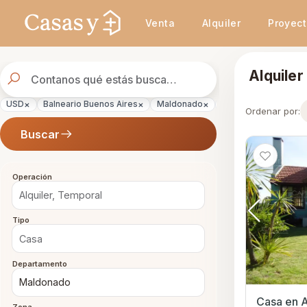
Se actualizaron los resultados. 288 propiedades encontradas.
Venta
Alquiler
Proyec
Buscador
Alquile
de
propiedades
×
×
×
×
×
USD
Balneario Buenos Aires
Maldonado
Casa
Temporal
Ordenar por:
Buscar
Operación
Tipo
Departamento
Casa en A