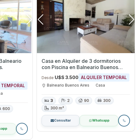
Balneario
Casa en Alquiler de 3 dormitorios
s.
con Piscina en Balneario Buenos
Aires, Maldonado
U$S 3.500
ALQUILER TEMPORAL
Desde
Balneario Buenos Aires
Casa
R TEMPORAL
sa
3
2
90
300
300 m²
600
Consultar
Whatsapp
sapp