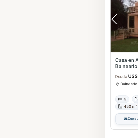
Casa en Al
Balneari
U$S
Desde
Balneario
3
450 m²
Consu