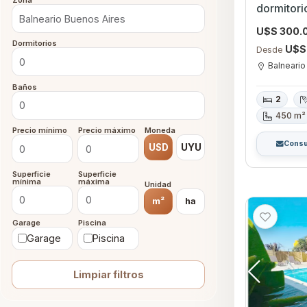
Zona
dormitorios con Gara
Buenos A
U$S 300.
Dormitorios
U$S
Desde
Balneario
Baños
2
450 m²
Precio mínimo
Precio máximo
Moneda
Consu
USD
UYU
Superficie
Superficie
mínima
máxima
Unidad
m²
ha
Garage
Piscina
Garage
Piscina
Limpiar filtros