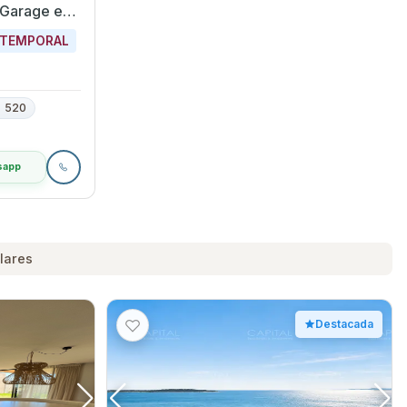
 Garage en
nes
 TEMPORAL
520
sapp
lares
Destacada