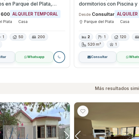
 Plata,
dormitorios con Piscina y
s
Parque del Plata, Canelo
 600
Consultar
ALQUILER TEMPORAL
ALQUILER
Desde
l Plata
Casa
Parque del Plata
Casa
1
50
200
2
1
120
520 m²
1
ltar
Whatsapp
Consultar
What
Más resultados simi