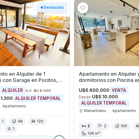
Destacada
to en Alquiler de 1
Apartamento en Alquiler 
 en Pocitos,
dormitorios con Piscina en
eo
Manantiales, Maldonado
U$S 600.000
ALQUILER
VENTA
G.C. $U 6.000
U$S 10.000
Desde
 1.300
ALQUILER TEMPORAL
ALQUILER TEMPORAL
Apartamento
Manantiales
Apartamento
1
48
120
2
2
100
1
126 m²