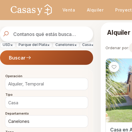
Se actualizaron los resultados. 46 propiedades encontradas.
Venta
Alquiler
Proyec
Buscador
Alquiler
de
propiedades
×
×
×
×
×
USD
Parque del Plata
Canelones
Casa
Temporal
Alqu
Ordenar por:
Buscar
Operación
Tipo
Departamento
Casa en A