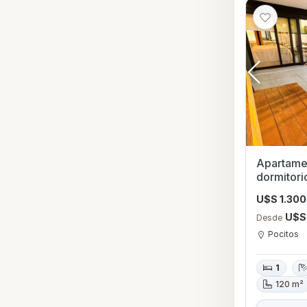
Apartamen
dormitorio con Garage
Montevid
U$S 1.300
U$S
Desde
Pocitos
1
120 m²