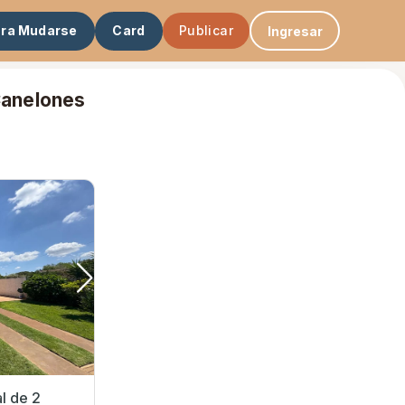
ara Mudarse
Card
Publicar
Ingresar
 Canelones
l de 2