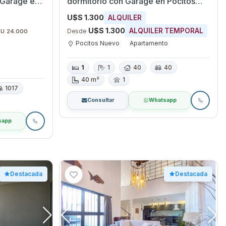
 Garage en
dormitorio con Garage en Pocitos
o
Nuevo, Montevideo
U$S 1.300
ALQUILER
U$S 1.300
ALQUILER TEMPORAL
Desde
$U 24.000
Pocitos Nuevo
Apartamento
1
1
40
40
40 m²
1
1017
Consultar
Whatsapp
sapp
Destacada
Destacada