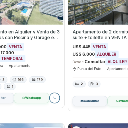
to en Alquiler y Venta de 3
Apartamento de 2 dormito
os con Piscina y Garage en
suite + toilette en VENTA y/o alqu
ava, Maldonado
Punta del Este
000
U$S 445
VENTA
VENTA
 17.000
U$S 6.000
ALQUILER
R TEMPORAL
Consultar
ALQUILER
Desde
va
Apartamento
Punta del Este
Apartament
3
166
179
2
3
1
ltar
Whatsapp
Consultar
What