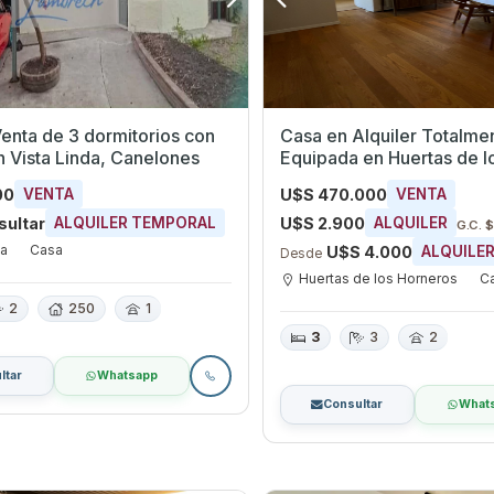
enta de 3 dormitorios con
Casa en Alquiler Totalme
 Vista Linda, Canelones
Equipada en Huertas de l
00
U$S 470.000
VENTA
VENTA
sultar
U$S 2.900
ALQUILER TEMPORAL
ALQUILER
G.C. 
da
Casa
U$S 4.000
ALQUILE
Desde
Huertas de los Horneros
C
2
250
1
3
3
2
ltar
Whatsapp
Consultar
What