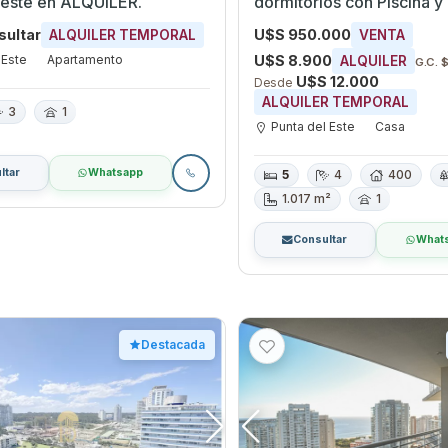
 este en ALQUILER.
dormitorios con Piscina y
Punta del Este, Maldonad
sultar
U$S 950.000
ALQUILER TEMPORAL
VENTA
 Este
Apartamento
U$S 8.900
ALQUILER
G.C. 
U$S 12.000
Desde
ALQUILER TEMPORAL
3
1
Punta del Este
Casa
ltar
Whatsapp
5
4
400
1.017 m²
1
Consultar
What
Destacada