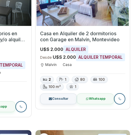
rios en
Casa en Alquiler de 2 dormitorios
iler.
con Garage en Malvín, Montevideo
U$S 2.000
ALQUILER
U$S 2.000
ALQUILER TEMPORAL
Desde
Malvín
Casa
 TEMPORAL
o
2
1
80
100
100 m²
1
Consultar
Whatsapp
sapp