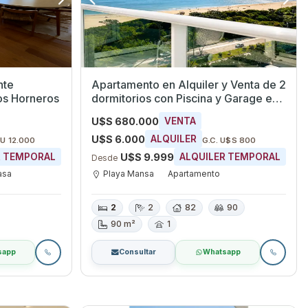
nte
Apartamento en Alquiler y Venta de 2
os Horneros
dormitorios con Piscina y Garage en
Playa Mansa, Maldonado
U$S 680.000
VENTA
U$S 6.000
ALQUILER
$U 12.000
G.C. U$S 800
U$S 9.999
R TEMPORAL
ALQUILER TEMPORAL
Desde
asa
Playa Mansa
Apartamento
2
2
82
90
90 m²
1
sapp
Consultar
Whatsapp