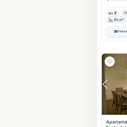
3
80 m²
Consu
Apartamen