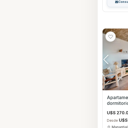
Consu
Apartamen
dormitorios en Manant
Maldona
U$S 270.
U$S
Desde
Manantia