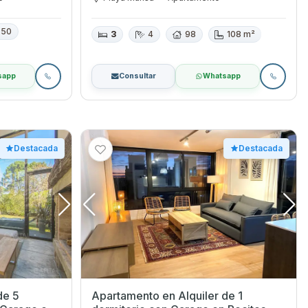
50
3
4
98
108 m²
sapp
Consultar
Whatsapp
Destacada
Destacada
de 5
Apartamento en Alquiler de 1