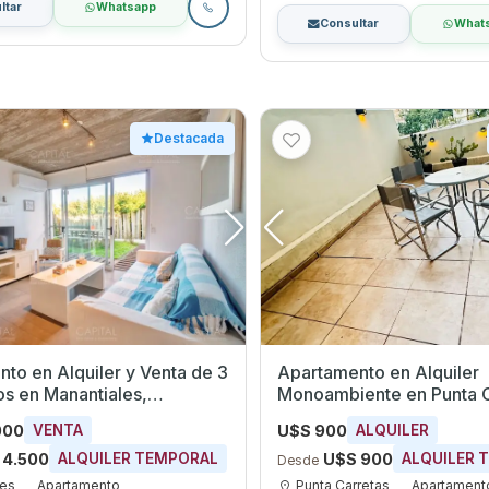
ltar
Whatsapp
Consultar
What
Destacada
to en Alquiler y Venta de 3
Apartamento en Alquiler
iales,
Monoambiente en Punta Carretas,
do
Montevideo
000
U$S 900
VENTA
ALQUILER
 4.500
U$S 900
ALQUILER TEMPORAL
ALQUILER 
Desde
les
Apartamento
Punta Carretas
Apartament