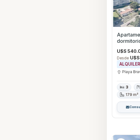
Apartamen
dormitori
Playa Br
U$S 540.
U$S
Desde
ALQUILE
Playa Bra
3
179 m²
Consu