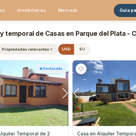
tos
Inmobiliarias
Mercado
Guia p
 y temporal de Casas en Parque del Plata -
×
iler
Propiedades relevantes
USD
$U
Destacada
lquiler Temporal de 2
Casa en Alquiler Tempora