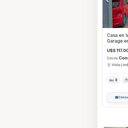
Casa en V
Garage en
U$S 117.0
Con
Desde
Vista Lin
3
Consu