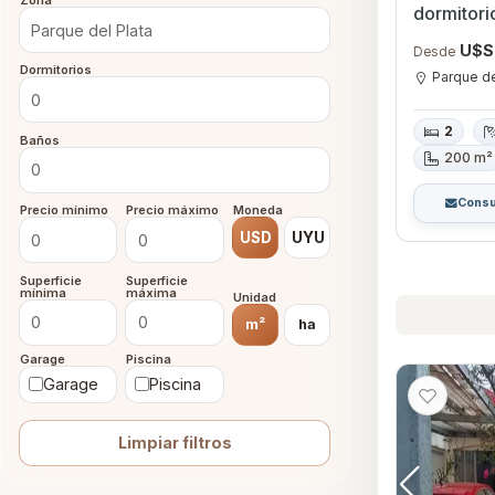
Zona
dormitorios en Parque del
Canelone
U$S
Desde
Dormitorios
Parque de
2
Baños
200 m²
Consu
Precio mínimo
Precio máximo
Moneda
USD
UYU
Superficie
Superficie
mínima
máxima
Unidad
m²
ha
Garage
Piscina
Garage
Piscina
Limpiar filtros