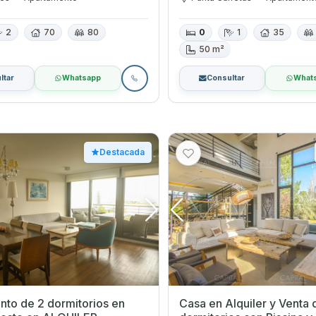
2
70
80
0
1
35
50 m²
ltar
Whatsapp
Consultar
What
Destacada
to de 2 dormitorios en
Casa en Alquiler y Venta 