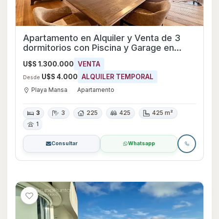
Apartamento en Alquiler y Venta de 3
dormitorios con Piscina y Garage en
Playa Mansa, Maldonado
U$S 1.300.000
VENTA
U$S 4.000
ALQUILER TEMPORAL
Desde
Playa Mansa
Apartamento
3
3
225
425
425 m²
1
Consultar
Whatsapp