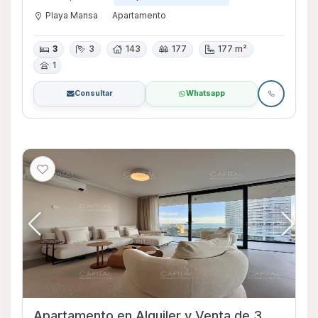
Playa Mansa
Apartamento
3
3
143
177
177 m²
1
Consultar
Whatsapp
Apartamento en Alquiler y Venta de 3