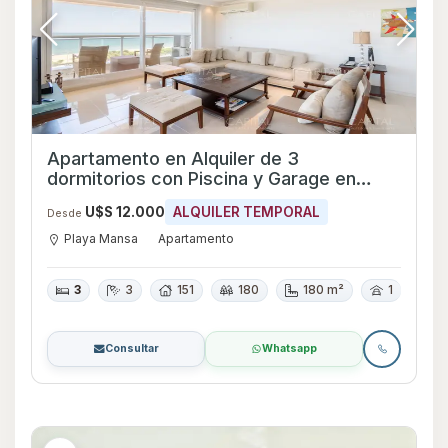
Apartamento en Alquiler de 3
dormitorios con Piscina y Garage en
Playa Mansa, Maldonado
U$S 12.000
ALQUILER TEMPORAL
Desde
Playa Mansa
Apartamento
3
3
151
180
180 m²
1
Consultar
Whatsapp