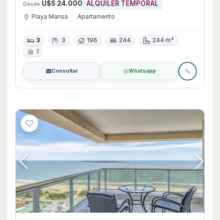
U$S 24.000
ALQUILER TEMPORAL
Desde
Playa Mansa
Apartamento
3
3
196
244
244 m²
1
Consultar
Whatsapp