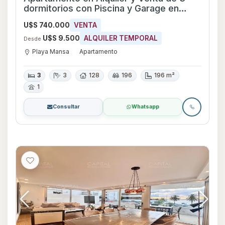
dormitorios con Piscina y Garage en
Playa Mansa, Maldonado
U$S 740.000
VENTA
U$S 9.500
ALQUILER TEMPORAL
Desde
Playa Mansa
Apartamento
3
3
128
196
196 m²
1
Consultar
Whatsapp