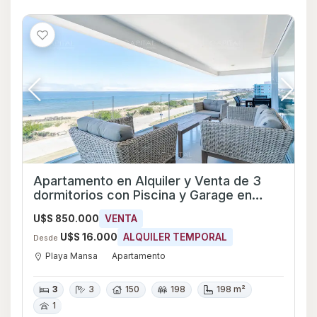
Apartamento en Alquiler y Venta de 3
dormitorios con Piscina y Garage en
Playa Mansa, Maldonado
U$S 850.000
VENTA
U$S 16.000
ALQUILER TEMPORAL
Desde
Playa Mansa
Apartamento
3
3
150
198
198 m²
1