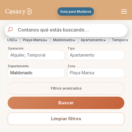
Se actualizaron los resultados. 651 propiedades encontradas.
Guia para Mudarse
Buscador
de
propiedades
×
×
×
×
×
USD
Playa Mansa
Maldonado
Apartamento
Temporal
Operación
Tipo
Departamento
Zona
Filtros avanzados
Buscar
Limpiar filtros