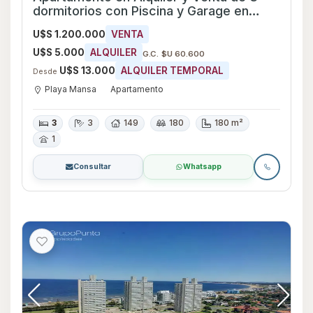
dormitorios con Piscina y Garage en
Playa Mansa, Maldonado
U$S 1.200.000
VENTA
U$S 5.000
ALQUILER
G.C. $U 60.600
U$S 13.000
ALQUILER TEMPORAL
Desde
Playa Mansa
Apartamento
3
3
149
180
180 m²
1
Consultar
Whatsapp