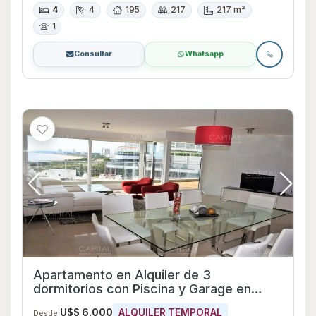
4
4
195
217
217 m²
1
Consultar
Whatsapp
Apartamento en Alquiler de 3
dormitorios con Piscina y Garage en
Playa Mansa, Maldonado
U$S 6.000
ALQUILER TEMPORAL
Desde