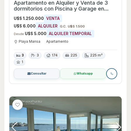
Apartamento en Alquiler y Venta de 3
dormitorios con Piscina y Garage en
Playa Mansa, Maldonado
U$S 1.250.000
VENTA
U$S 6.000
ALQUILER
G.C. U$S 1.500
U$S 5.000
ALQUILER TEMPORAL
Desde
Playa Mansa
Apartamento
3
3
174
225
225 m²
1
Consultar
Whatsapp