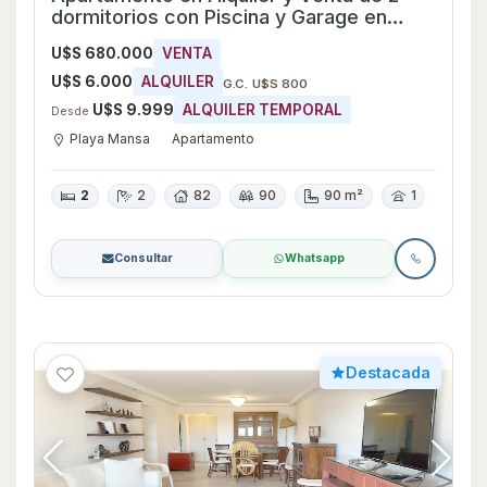
dormitorios con Piscina y Garage en
Playa Mansa, Maldonado
U$S 680.000
VENTA
U$S 6.000
ALQUILER
G.C. U$S 800
U$S 9.999
ALQUILER TEMPORAL
Desde
Playa Mansa
Apartamento
2
2
82
90
90 m²
1
Consultar
Whatsapp
Destacada