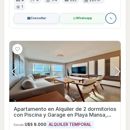
3
4
174
225
225 m²
1
Consultar
Whatsapp
Apartamento en Alquiler de 2 dormitorios
con Piscina y Garage en Playa Mansa,
Maldonado
U$S 9.000
ALQUILER TEMPORAL
Desde