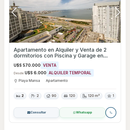
Apartamento en Alquiler y Venta de 2
dormitorios con Piscina y Garage en
Playa Mansa, Maldonado
U$S 570.000
VENTA
U$S 6.000
ALQUILER TEMPORAL
Desde
Playa Mansa
Apartamento
2
2
90
120
120 m²
1
Consultar
Whatsapp