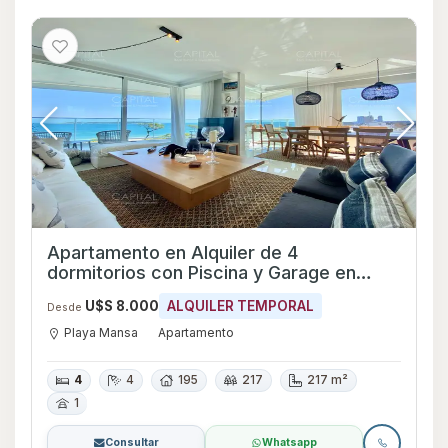
Apartamento en Alquiler de 4
dormitorios con Piscina y Garage en
Playa Mansa, Maldonado
U$S 8.000
ALQUILER TEMPORAL
Desde
Playa Mansa
Apartamento
4
4
195
217
217 m²
1
Consultar
Whatsapp