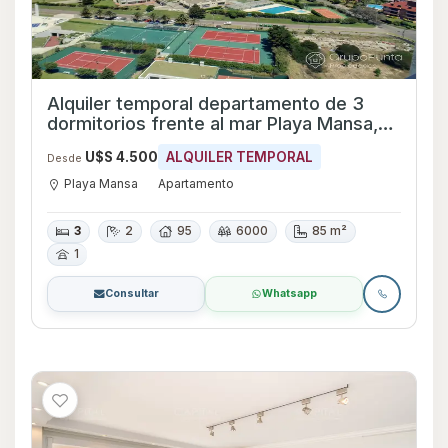
Alquiler temporal departamento de 3
dormitorios frente al mar Playa Mansa,
con piscina , Punta del Este
U$S 4.500
ALQUILER TEMPORAL
Desde
Playa Mansa
Apartamento
3
2
95
6000
85 m²
1
Consultar
Whatsapp