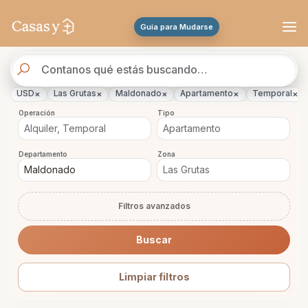
Se actualizaron los resultados. 47 propiedades encontradas.
Guia para Mudarse
Buscador
de
propiedades
×
×
×
×
×
USD
Las Grutas
Maldonado
Apartamento
Temporal
Operación
Tipo
Departamento
Zona
Filtros avanzados
Buscar
Limpiar filtros