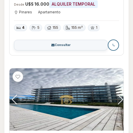
Este Poseidon - Pinares
U$S 16.000
ALQUILER TEMPORAL
Desde
Pinares
Apartamento
4
5
155
155 m²
1
Consultar