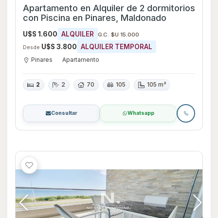
Apartamento en Alquiler de 2 dormitorios
con Piscina en Pinares, Maldonado
U$S 1.600
ALQUILER
G.C. $U 15.000
U$S 3.800
ALQUILER TEMPORAL
Desde
Pinares
Apartamento
2
2
70
105
105 m²
Consultar
Whatsapp