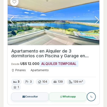
Apartamento en Alquiler de 3
dormitorios con Piscina y Garage en
Pinares, Maldonado
U$S 12.000
ALQUILER TEMPORAL
Desde
Pinares
Apartamento
3
3
104
139
139 m²
1
Consultar
Whatsapp