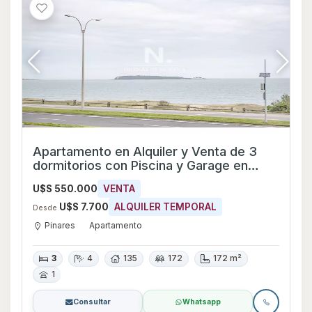
Apartamento en Alquiler y Venta de 3
dormitorios con Piscina y Garage en
Pinares, Maldonado
U$S 550.000
VENTA
U$S 7.700
ALQUILER TEMPORAL
Desde
Pinares
Apartamento
3
4
135
172
172 m²
1
Consultar
Whatsapp