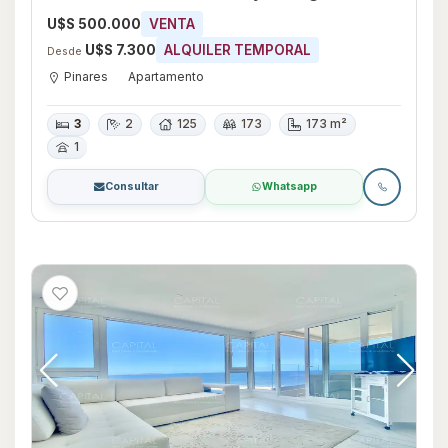
Pinares, Maldonado
U$S 500.000
VENTA
U$S 7.300
ALQUILER TEMPORAL
Desde
Pinares
Apartamento
3
2
125
173
173 m²
1
Consultar
Whatsapp