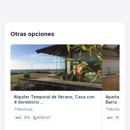
Otras opciones
Alquiler Temporal de Verano, Casa con
Apartamento
4 dormitorio ...
Barra
Montoya
Montoya
4
5
2000 m²
3
3
2