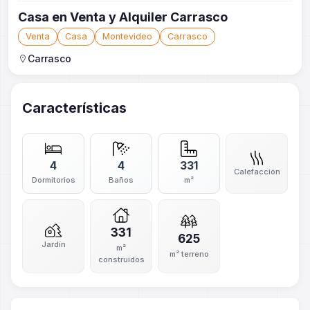
Casa en Venta y Alquiler Carrasco
Venta
Casa
Montevideo
Carrasco
Carrasco
Características
4
4
331
Calefacción
Dormitorios
Baños
m²
331
625
Jardín
m²
m² terreno
construidos