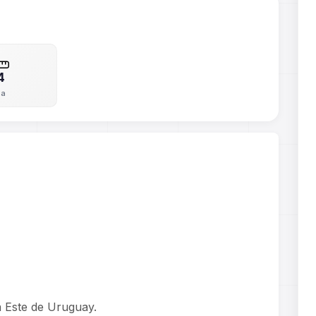
4
ha
a Este de Uruguay.