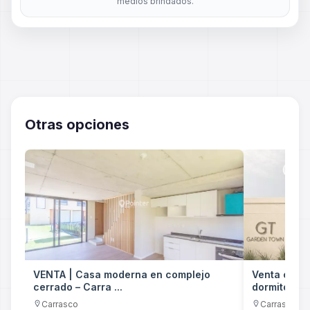
medios brindados.
Otras opciones
VENTA | Casa moderna en complejo
Venta casa
cerrado – Carra ...
dormitorios
Carrasco
Carrasco