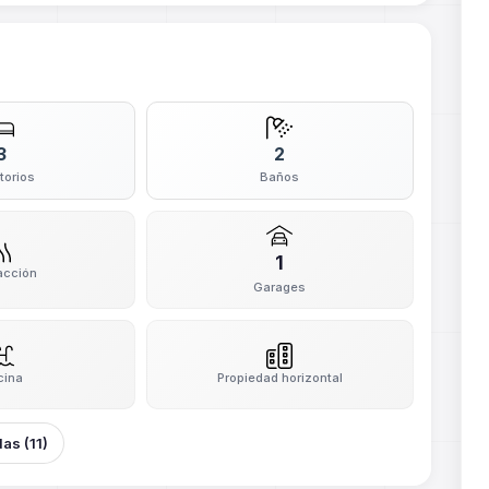
3
2
torios
Baños
1
acción
Garages
cina
Propiedad horizontal
das (11)