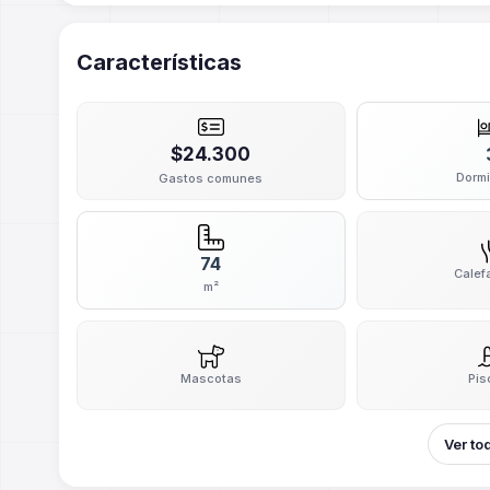
Características
$24.300
Dormi
Gastos comunes
74
Calef
m²
Mascotas
Pis
Ver to