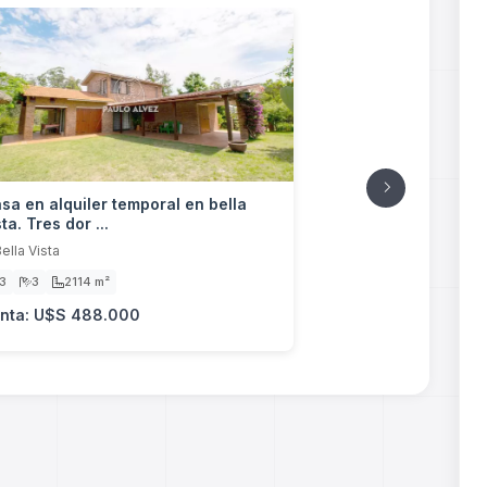
sa en alquiler temporal en bella
sta. Tres dor ...
ella Vista
3
3
2114 m²
nta: U$S 488.000