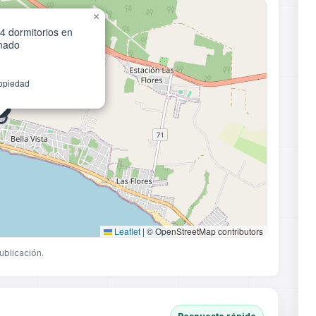
×
4 dormitorios en
onado
ropiedad
Leaflet
|
© OpenStreetMap contributors
ublicación.