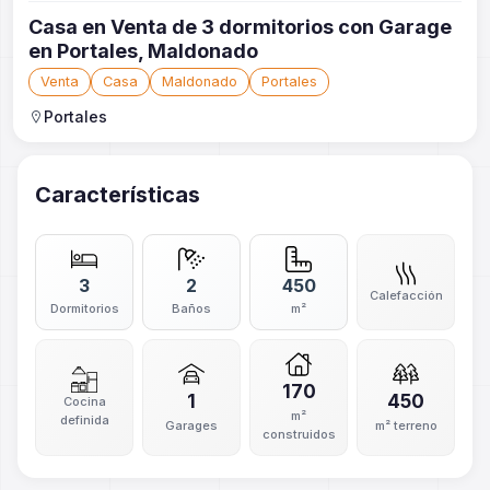
Casa en Venta de 3 dormitorios con Garage
en Portales, Maldonado
Venta
Casa
Maldonado
Portales
Portales
Características
3
2
450
Calefacción
Dormitorios
Baños
m²
170
1
450
Cocina
m²
definida
Garages
m² terreno
construidos