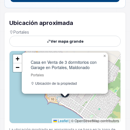
Ubicación aproximada
Portales
Ver mapa grande
×
+
Casa en Venta de 3 dormitorios con
−
Garage en Portales, Maldonado
Portales
Ubicación de la propiedad
Leaflet
|
© OpenStreetMap contributors
La ubicación mostrada es aproximada y se basa en la zona de