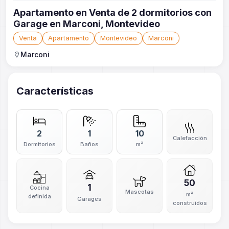
Apartamento en Venta de 2 dormitorios con
Garage en Marconi, Montevideo
Venta
Apartamento
Montevideo
Marconi
Marconi
Características
2
1
10
Calefacción
Dormitorios
Baños
m²
50
1
Cocina
Mascotas
m²
definida
Garages
construidos