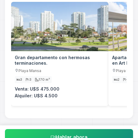
Gran departamento con hermosas
Apartamento
terminaciones.
en Art Bou ..
Playa Mansa
Playa Mans
3
3
170 m²
2
2
7
Venta: U$S 475.000
Alquiler: U$S 4.500
Hablar ahora