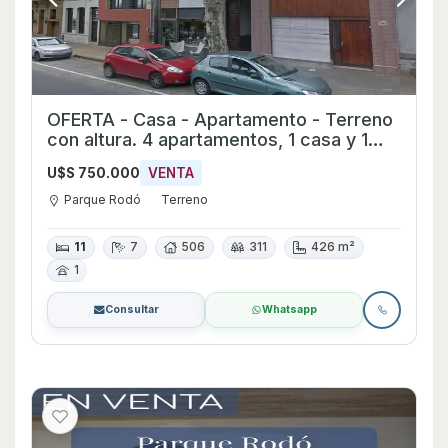
OFERTA - Casa - Apartamento - Terreno
con altura. 4 apartamentos, 1 casa y 1
local - Parque Rodó
U$S 750.000
VENTA
Parque Rodó
Terreno
11
7
506
311
426 m²
1
Consultar
Whatsapp