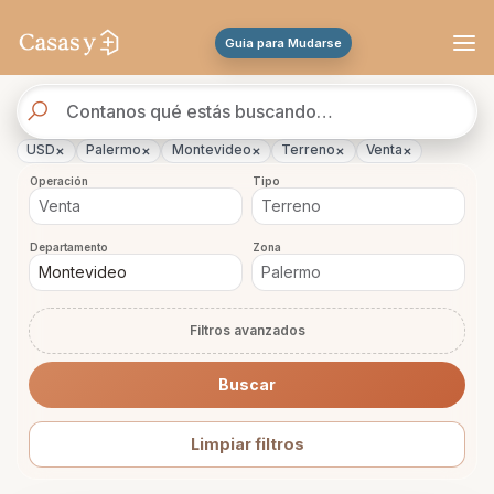
Se actualizaron los resultados. 45 propiedades encontradas.
Guia para Mudarse
Buscador
de
propiedades
×
×
×
×
×
USD
Palermo
Montevideo
Terreno
Venta
Operación
Tipo
Departamento
Zona
Filtros avanzados
Buscar
Limpiar filtros