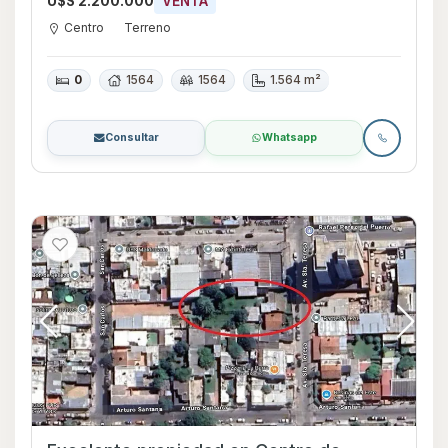
U$S 2.200.000
VENTA
Centro
Terreno
0
1564
1564
1.564 m²
Consultar
Whatsapp