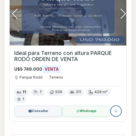
Ideal para Terreno con altura PARQUE
RODÓ ORDEN DE VENTA
U$S 749.000
VENTA
Parque Rodó
Terreno
11
7
506
311
426 m²
1
Consultar
Whatsapp