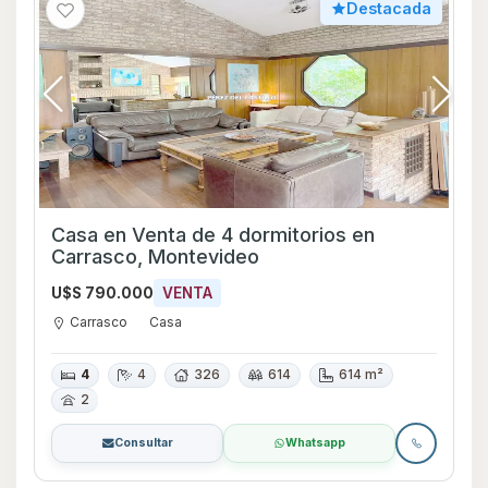
Destacada
Casa en Venta de 4 dormitorios en
Carrasco, Montevideo
U$S 790.000
VENTA
Carrasco
Casa
4
4
326
614
614 m²
2
Consultar
Whatsapp