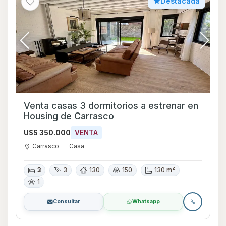
Destacada
Venta casas 3 dormitorios a estrenar en
Housing de Carrasco
U$S 350.000
VENTA
Carrasco
Casa
3
3
130
150
130 m²
1
Consultar
Whatsapp