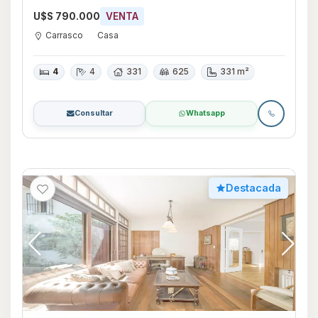
U$S 790.000
VENTA
Carrasco
Casa
4
4
331
625
331 m²
Consultar
Whatsapp
Destacada