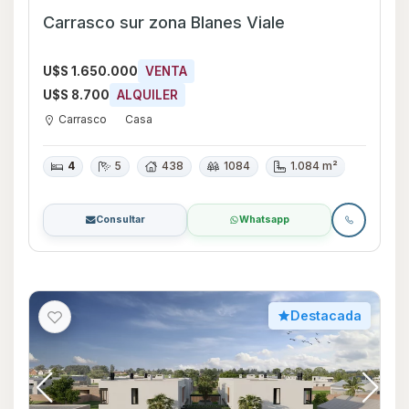
Carrasco sur zona Blanes Viale
U$S 1.650.000
VENTA
U$S 8.700
ALQUILER
Carrasco
Casa
4
5
438
1084
1.084 m²
Consultar
Whatsapp
Destacada