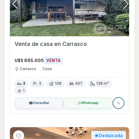
Venta de casa en Carrasco
U$S 695.000
VENTA
Carrasco
Casa
3
3
138
407
138 m²
1
Consultar
Whatsapp
Destacada