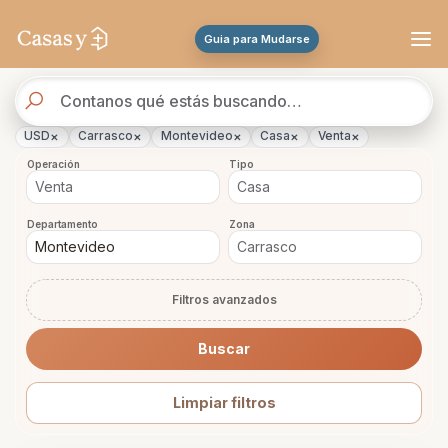
Se actualizaron los resultados. 367 propiedades encontradas.
Guia para Mudarse
Buscador
de
propiedades
×
×
×
×
×
USD
Carrasco
Montevideo
Casa
Venta
Operación
Tipo
Departamento
Zona
Filtros avanzados
Buscar
Limpiar filtros