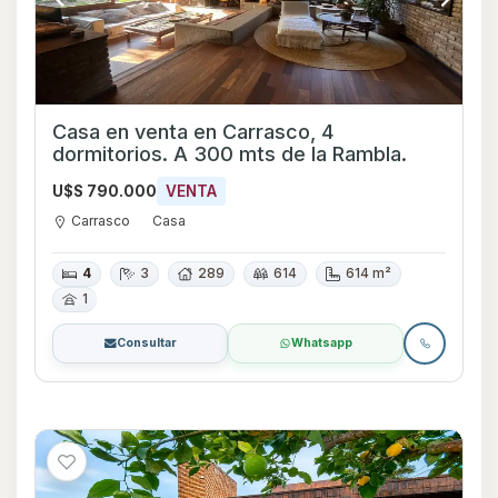
Casa en venta en Carrasco, 4
dormitorios. A 300 mts de la Rambla.
U$S 790.000
VENTA
Carrasco
Casa
4
3
289
614
614 m²
1
Consultar
Whatsapp