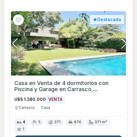
Destacada
Casa en Venta de 4 dormitorios con
Piscina y Garage en Carrasco,
Montevideo
U$S 1.380.000
VENTA
Carrasco
Casa
4
5
371
874
371 m²
1