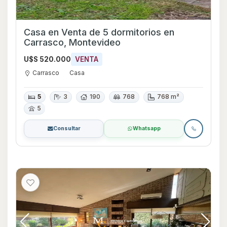
Casa en Venta de 5 dormitorios en
Carrasco, Montevideo
U$S 520.000
VENTA
Carrasco
Casa
5
3
190
768
768 m²
5
Consultar
Whatsapp