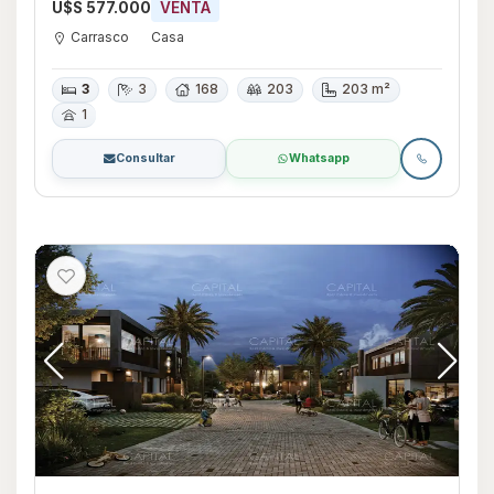
U$S 577.000
VENTA
Carrasco
Casa
3
3
168
203
203 m²
1
Consultar
Whatsapp