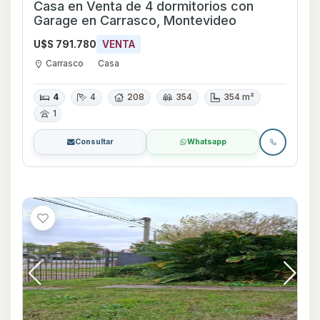
Casa en Venta de 4 dormitorios con
Garage en Carrasco, Montevideo
U$S 791.780
VENTA
Carrasco
Casa
4
4
208
354
354 m²
1
Consultar
Whatsapp