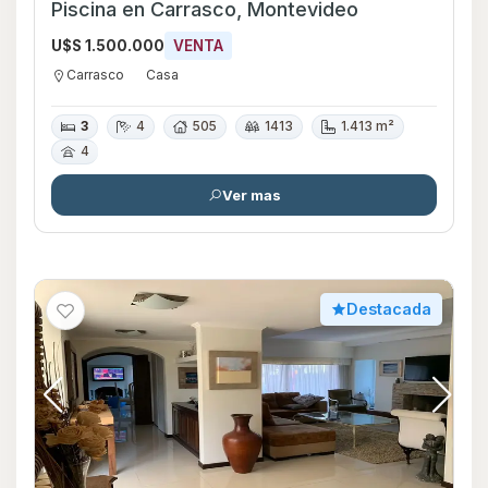
Piscina en Carrasco, Montevideo
U$S 1.500.000
VENTA
Carrasco
Casa
3
4
505
1413
1.413 m²
4
Ver mas
Destacada