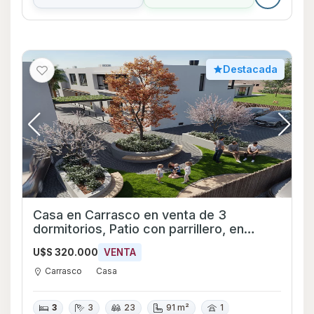
Destacada
Casa en Carrasco en venta de 3
dormitorios, Patio con parrillero, en
Senda Lancasteriana
U$S 320.000
VENTA
Carrasco
Casa
3
3
23
91 m²
1