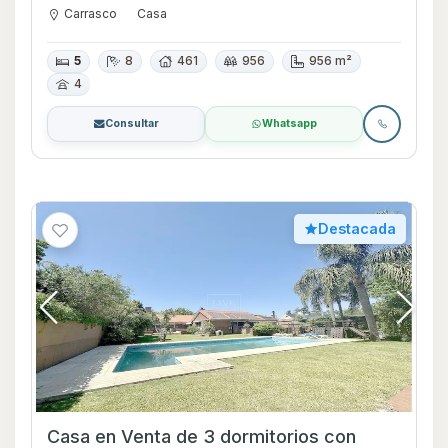
Carrasco
Casa
5
8
461
956
956 m²
4
Consultar
Whatsapp
Destacada
Casa en Venta de 3 dormitorios con