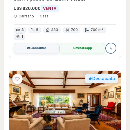
U$S 820.000
VENTA
Carrasco
Casa
3
5
383
700
700 m²
1
Consultar
Whatsapp
Destacada