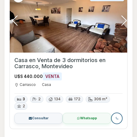
Casa en Venta de 3 dormitorios en
Carrasco, Montevideo
U$S 440.000
VENTA
Carrasco
Casa
3
2
134
172
306 m²
2
Consultar
Whatsapp