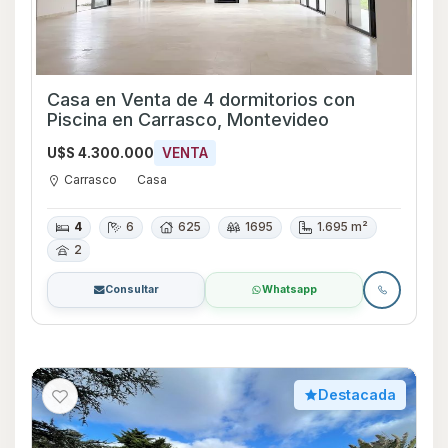
Casa en Venta de 4 dormitorios con
Piscina en Carrasco, Montevideo
U$S 4.300.000
VENTA
Carrasco
Casa
4
6
625
1695
1.695 m²
2
Consultar
Whatsapp
Destacada