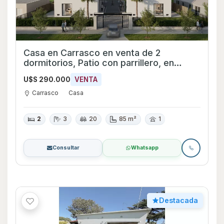
Casa en Carrasco en venta de 2
dormitorios, Patio con parrillero, en
Senda Lancasteriana
U$S 290.000
VENTA
Carrasco
Casa
2
3
20
85 m²
1
Consultar
Whatsapp
Destacada