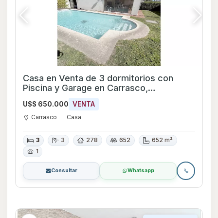
Casa en Venta de 3 dormitorios con
Piscina y Garage en Carrasco,
Montevideo
U$S 650.000
VENTA
Carrasco
Casa
3
3
278
652
652 m²
1
Consultar
Whatsapp