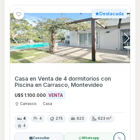
Destacada
Casa en Venta de 4 dormitorios con
Piscina en Carrasco, Montevideo
U$S 1.100.000
VENTA
Carrasco
Casa
4
4
275
623
623 m²
4
Consultar
Whatsapp