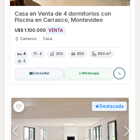
Casa en Venta de 4 dormitorios con
Piscina en Carrasco, Montevideo
U$S 1.100.000
VENTA
Carrasco
Casa
4
4
300
650
650 m²
4
Consultar
Whatsapp
Destacada