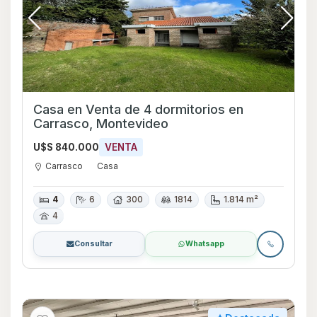
Casa en Venta de 4 dormitorios en
Carrasco, Montevideo
U$S 840.000
VENTA
Carrasco
Casa
4
6
300
1814
1.814 m²
4
Consultar
Whatsapp