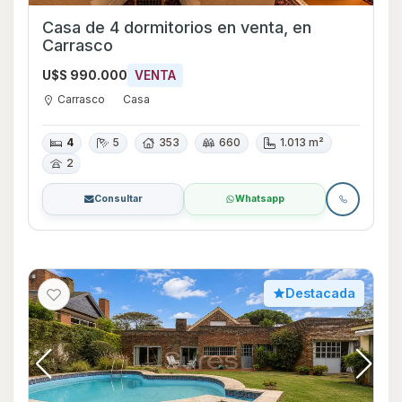
Casa de 4 dormitorios en venta, en
Carrasco
U$S 990.000
VENTA
Carrasco
Casa
4
5
353
660
1.013 m²
2
Consultar
Whatsapp
Destacada