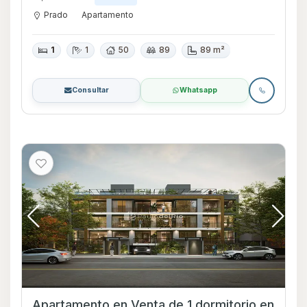
Prado
Apartamento
1
1
50
89
89 m²
Consultar
Whatsapp
Apartamento en Venta de 1 dormitorio en