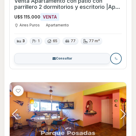
Venta Apartamento con patio con
parrillero 2 dormitorios y escritorio |Apto
crédito bancario
U$S 115.000
VENTA
Aires Puros
Apartamento
3
1
65
77
77 m²
Consultar