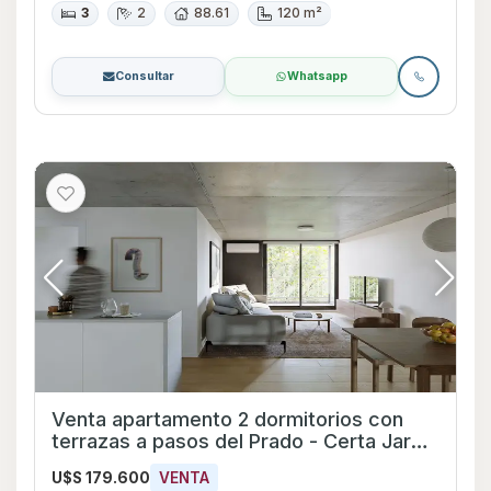
3
2
88.61
120 m²
Consultar
Whatsapp
Venta apartamento 2 dormitorios con
terrazas a pasos del Prado - Certa Jardín
#106
U$S 179.600
VENTA