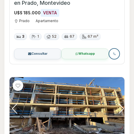
en Prado, Montevideo
U$S 185.000
VENTA
Prado
Apartamento
3
1
52
67
67 m²
Consultar
Whatsapp