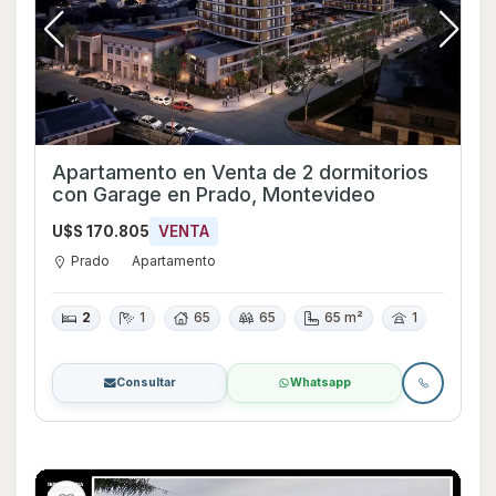
Apartamento en Venta de 2 dormitorios
con Garage en Prado, Montevideo
U$S 170.805
VENTA
Prado
Apartamento
2
1
65
65
65 m²
1
Consultar
Whatsapp