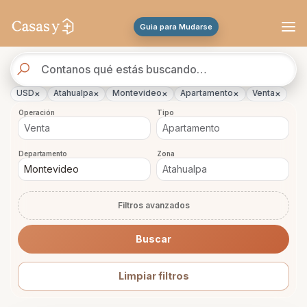
Se actualizaron los resultados. 288 propiedades encontradas.
Guia para Mudarse
Buscador
de
propiedades
×
×
×
×
×
USD
Atahualpa
Montevideo
Apartamento
Venta
Operación
Tipo
Departamento
Zona
Filtros avanzados
Buscar
Limpiar filtros