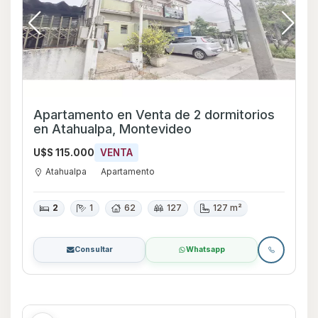
Apartamento en Venta de 2 dormitorios
en Atahualpa, Montevideo
U$S 115.000
VENTA
Atahualpa
Apartamento
2
1
62
127
127 m²
Consultar
Whatsapp