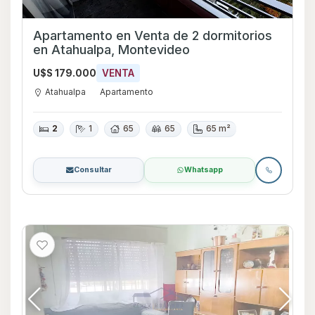
Apartamento en Venta de 2 dormitorios
en Atahualpa, Montevideo
U$S 179.000
VENTA
Atahualpa
Apartamento
2
1
65
65
65 m²
Consultar
Whatsapp