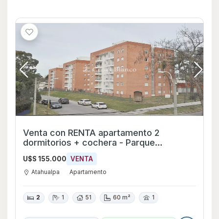
Venta con RENTA apartamento 2
dormitorios + cochera - Parque
Atahualpa - Ref 122
U$S 155.000
VENTA
Atahualpa
Apartamento
2
1
51
60 m²
1