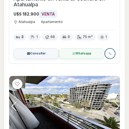
Atahualpa
U$S 182.900
VENTA
Atahualpa
Apartamento
2
1
66
9
75 m²
1
Consultar
Whatsapp