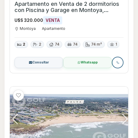
Apartamento en Venta de 2 dormitorios
con Piscina y Garage en Montoya,
Maldonado
U$S 320.000
VENTA
Montoya
Apartamento
2
2
74
74
74 m²
1
Consultar
Whatsapp