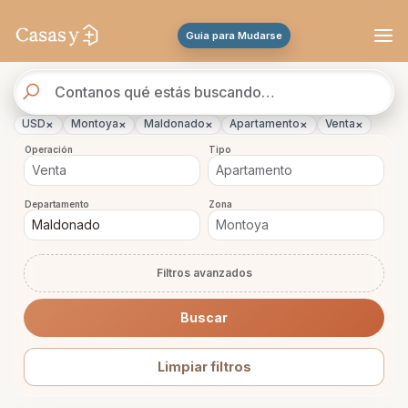
Se actualizaron los resultados. 46 propiedades encontradas.
Guia para Mudarse
Buscador
de
propiedades
×
×
×
×
×
USD
Montoya
Maldonado
Apartamento
Venta
Operación
Tipo
Departamento
Zona
Filtros avanzados
Buscar
Limpiar filtros