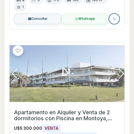
3
3
176
196
196 m²
1
Consultar
Whatsapp
Apartamento en Alquiler y Venta de 2
dormitorios con Piscina en Montoya,
Maldonado
U$S 300.000
VENTA