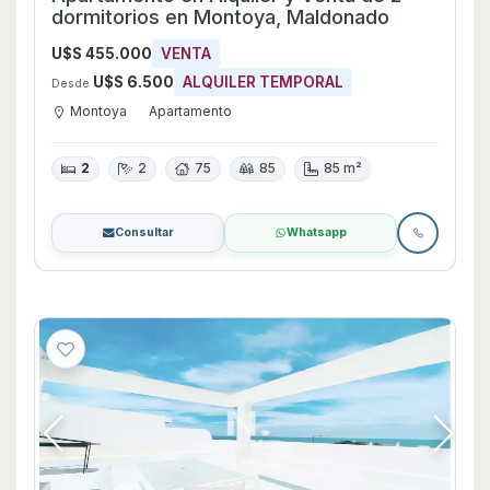
dormitorios en Montoya, Maldonado
U$S 455.000
VENTA
U$S 6.500
ALQUILER TEMPORAL
Desde
Montoya
Apartamento
2
2
75
85
85 m²
Consultar
Whatsapp