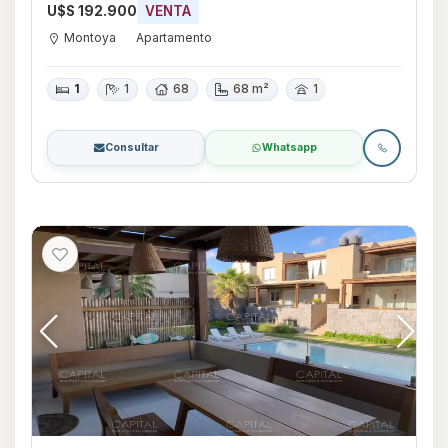
U$S 192.900
VENTA
Montoya
Apartamento
1
1
68
68 m²
1
Consultar
Whatsapp