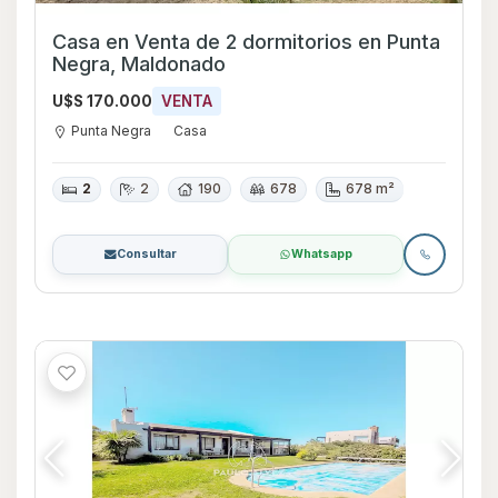
Casa en Venta de 2 dormitorios en Punta
Negra, Maldonado
U$S 170.000
VENTA
Punta Negra
Casa
2
2
190
678
678 m²
Consultar
Whatsapp