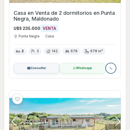
Casa en Venta de 2 dormitorios en Punta
Negra, Maldonado
U$S 235.000
VENTA
Punta Negra
Casa
2
3
142
678
678 m²
Consultar
Whatsapp