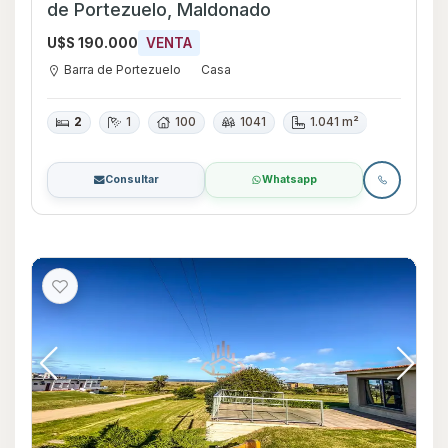
de Portezuelo, Maldonado
U$S 190.000
VENTA
Barra de Portezuelo
Casa
2
1
100
1041
1.041 m²
Consultar
Whatsapp