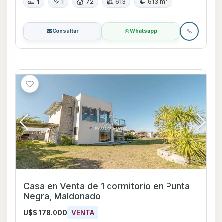
1
1
72
613
613 m²
Consultar
Whatsapp
Casa en Venta de 1 dormitorio en Punta
Negra, Maldonado
U$S 178.000
VENTA