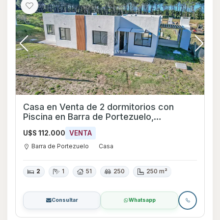
Casa en Venta de 2 dormitorios con
Piscina en Barra de Portezuelo,
Maldonado
U$S 112.000
VENTA
Barra de Portezuelo
Casa
2
1
51
250
250 m²
Consultar
Whatsapp