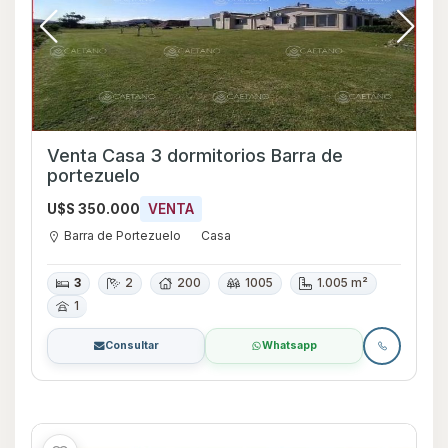
Venta Casa 3 dormitorios Barra de
portezuelo
U$S 350.000
VENTA
Barra de Portezuelo
Casa
3
2
200
1005
1.005 m²
1
Consultar
Whatsapp