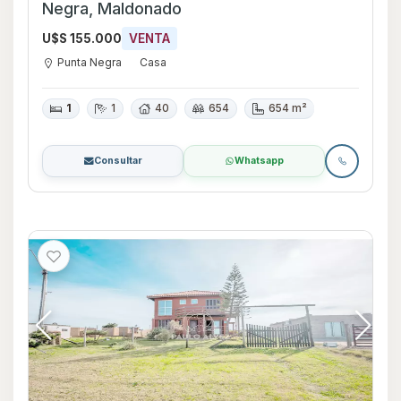
Negra, Maldonado
U$S 155.000
VENTA
Punta Negra
Casa
1
1
40
654
654 m²
Consultar
Whatsapp