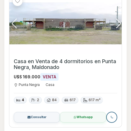
Casa en Venta de 4 dormitorios en Punta
Negra, Maldonado
U$S 169.000
VENTA
Punta Negra
Casa
4
2
84
617
617 m²
Consultar
Whatsapp