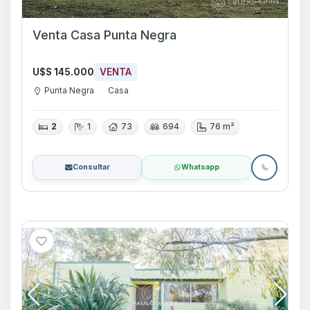
Venta Casa Punta Negra
U$S 145.000
VENTA
Punta Negra
Casa
2
1
73
694
76 m²
Consultar
Whatsapp