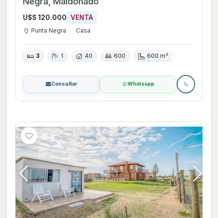
Negra, Maldonado
U$S 120.000
VENTA
Punta Negra
Casa
3
1
40
600
600 m²
Consultar
Whatsapp