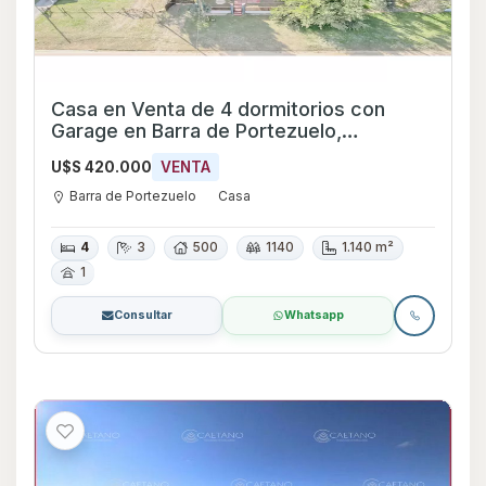
Casa en Venta de 4 dormitorios con
Garage en Barra de Portezuelo,
Maldonado
U$S 420.000
VENTA
Barra de Portezuelo
Casa
4
3
500
1140
1.140 m²
1
Consultar
Whatsapp