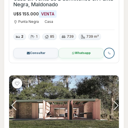
Negra, Maldonado
U$S 155.000
VENTA
Punta Negra
Casa
2
1
85
739
739 m²
Consultar
Whatsapp