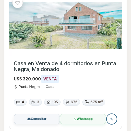
Casa en Venta de 4 dormitorios en Punta
Negra, Maldonado
U$S 320.000
VENTA
Punta Negra
Casa
4
3
195
675
675 m²
Consultar
Whatsapp