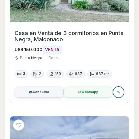
Casa en Venta de 3 dormitorios en Punta
Negra, Maldonado
U$S 150.000
VENTA
Punta Negra
Casa
3
2
159
637
637 m²
Consultar
Whatsapp