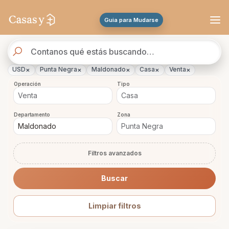
Se actualizaron los resultados. 47 propiedades encontradas.
Guia para Mudarse
Buscador
de
propiedades
×
×
×
×
×
USD
Punta Negra
Maldonado
Casa
Venta
Operación
Tipo
Departamento
Zona
Filtros avanzados
Buscar
Limpiar filtros