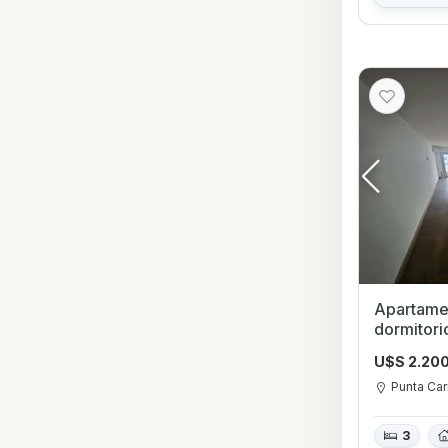
Apartamen
dormitorios en Punta Car
Montevid
U$S 2.20
Punta Car
3