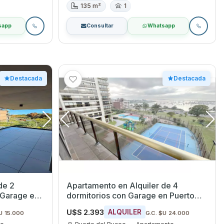
135 m²
1
sapp
Consultar
Whatsapp
Destacada
Destacada
de 2
Apartamento en Alquiler de 4
 Garage en
dormitorios con Garage en Puerto
deo
del Buceo, Montevideo
U$S 2.393
ALQUILER
U 15.000
G.C. $U 24.000