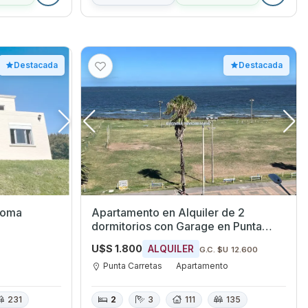
Destacada
Destacada
aloma
Apartamento en Alquiler de 2
dormitorios con Garage en Punta
Carretas, Montevideo
U$S 1.800
ALQUILER
G.C. $U 12.600
Punta Carretas
Apartamento
231
2
3
111
135