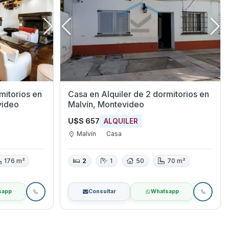
torios en
Casa en Alquiler de 2 dormitorios en
video
Malvín, Montevideo
U$S 657
ALQUILER
Malvín
Casa
176 m²
2
1
50
70 m²
sapp
Consultar
Whatsapp