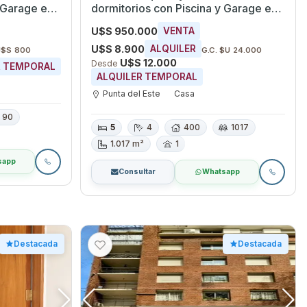
 Garage en
dormitorios con Piscina y Garage en
Punta del Este, Maldonado
U$S 950.000
VENTA
U$S 8.900
ALQUILER
U$S 800
G.C. $U 24.000
U$S 12.000
Desde
R TEMPORAL
ALQUILER TEMPORAL
Punta del Este
Casa
90
5
4
400
1017
1.017 m²
1
sapp
Consultar
Whatsapp
Destacada
Destacada