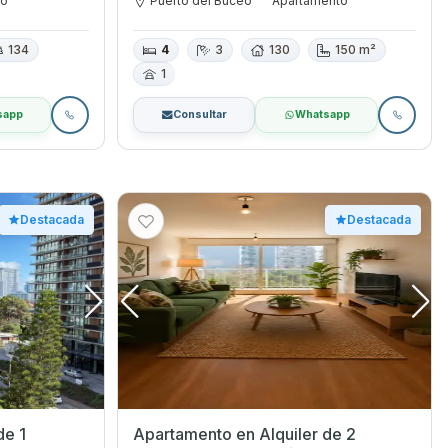
to
Puerto del Buceo
Apartamento
134
4
3
130
150 m²
1
sapp
Consultar
Whatsapp
Destacada
Destacada
de 1
Apartamento en Alquiler de 2