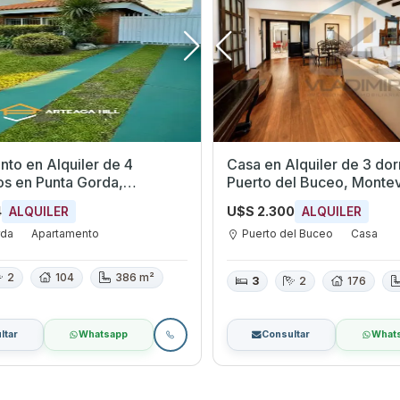
to en Alquiler de 4
Casa en Alquiler de 3 dormi
Gorda,
Puerto del Buceo, Monte
eo
4
U$S 2.300
ALQUILER
ALQUILER
rda
Apartamento
Puerto del Buceo
Casa
2
104
386 m²
3
2
176
ltar
Whatsapp
Consultar
What