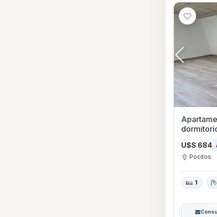
Apartamen
U$S 684
Pocitos
1
Consu