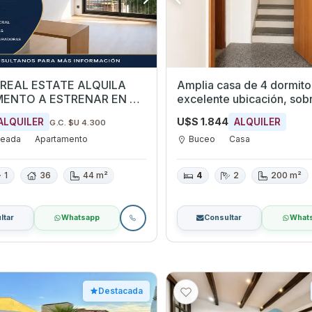
REAL ESTATE ALQUILA
Amplia casa de 4 dormito
ENTO A ESTRENAR EN LA
excelente ubicación, sob
EADA
Gómez esquina Pedro Bu
U$S 1.844
ALQUILER
ALQUILER
G.C. $U 4.300
ueada
Apartamento
Buceo
Casa
1
36
44 m²
4
2
200 m²
ltar
Whatsapp
Consultar
What
Destacada