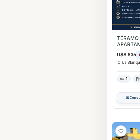
TÉRAMO 
APARTAM
BLANQU
U$S 635
La Blanq
1
Consu