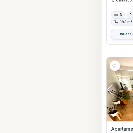
Carrasco
3
383 m²
Consu
Apartamen