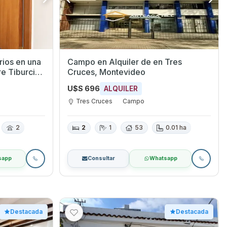
rios en una
Campo en Alquiler de en Tres
re Tiburcio
Cruces, Montevideo
stamante.
U$S 696
ALQUILER
Tres Cruces
Campo
2
2
1
53
0.01 ha
sapp
Consultar
Whatsapp
Destacada
Destacada