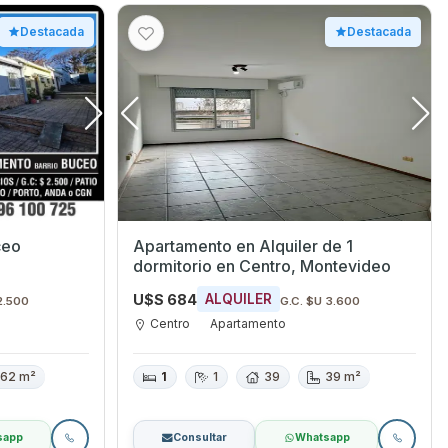
Destacada
Destacada
ceo
Apartamento en Alquiler de 1
dormitorio en Centro, Montevideo
U$S 684
ALQUILER
2.500
G.C. $U 3.600
Centro
Apartamento
62 m²
1
1
39
39 m²
sapp
Consultar
Whatsapp