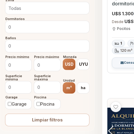
Zona
dormitorio con Garage
Montevid
U$S 1.300
Dormitorios
U$S
Desde
Pocitos
Baños
1
120 m²
Precio mínimo
Precio máximo
Moneda
Consu
USD
UYU
Superficie
Superficie
mínima
máxima
Unidad
m²
ha
Garage
Piscina
Garage
Piscina
Limpiar filtros