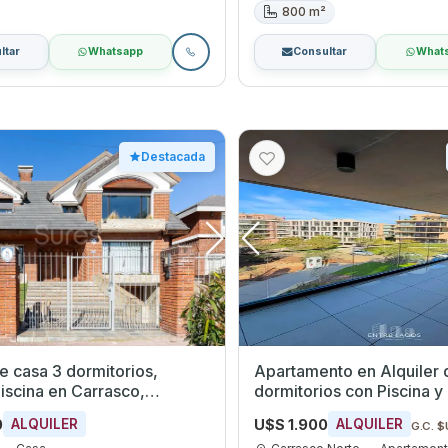
800 m²
ltar
Whatsapp
Consultar
What
Destacada
de casa 3 dormitorios,
Apartamento en Alquiler 
piscina en Carrasco,
dormitorios con Piscina y
eo
Carrasco Norte, Montevi
0
U$S 1.900
ALQUILER
ALQUILER
G.C. $