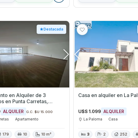
Destacada
to en Alquiler de 3
Casa en alquiler en La P
retas,
eo
0
U$S 1.099
ALQUILER
ALQUILER
G.C. $U 15.000
retas
Apartamento
La Paloma
Casa
179
10
10 m²
3
2
252