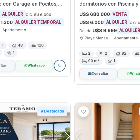
 en Pocitos,
dormitorios con Piscina y
eo
Playa Mansa, Maldonado
U$S 680.000
ALQUILER
VENTA
G.C. $U 6.000
 1.300
U$S 6.000
ALQUILER TEMPORAL
ALQUILER
G.C. 
Apartamento
U$S 9.999
ALQUILE
Desde
Playa Mansa
Apartamento
1
48
120
1
2
2
82
90 m²
1
ltar
Whatsapp
Consultar
What
Destacada