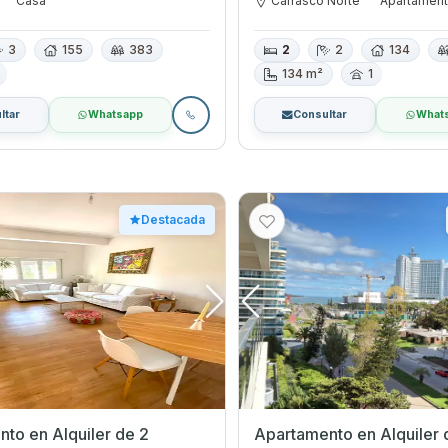
Casa
Carrasco Norte
Apartamen
3
155
383
2
2
134
134 m²
1
ltar
Whatsapp
Consultar
What
Destacada
to en Alquiler de 2
Apartamento en Alquiler 