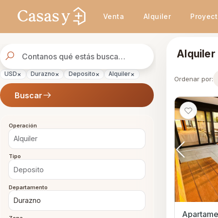
Se actualizaron los resultados. 288 propiedades encontradas.
Venta
Alquiler
Proyec
Buscador
Alquile
de
propiedades
×
×
×
×
USD
Durazno
Deposito
Alquiler
Ordenar por:
Buscar
Operación
Tipo
Departamento
Apartamen