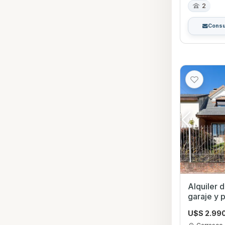
2
Consu
Alquiler 
garaje y 
Montevid
U$S 2.99