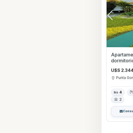
Apartamen
dormitorios en Punta 
Montevid
U$S 2.34
Punta Go
4
2
Consu