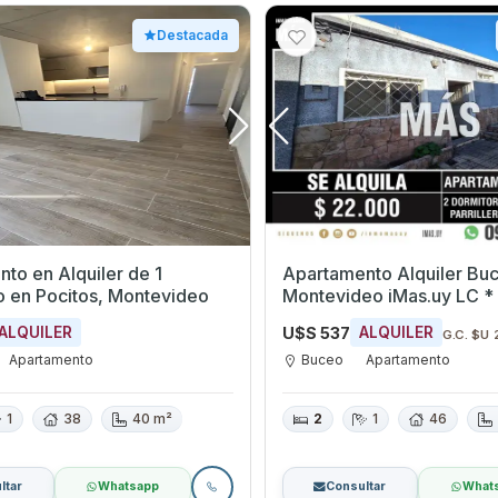
Destacada
to en Alquiler de 1
Apartamento Alquiler Bu
dormitorio en Pocitos, Montevideo
Montevideo iMas.uy LC *
U$S 537
ALQUILER
ALQUILER
G.C. $U 
Apartamento
Buceo
Apartamento
1
38
40 m²
2
1
46
ltar
Whatsapp
Consultar
What