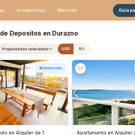
tos
Inmobiliarias
Mercado
Guia p
r de Depositos en Durazno
Propiedades relevantes
USD
$U
Destacada
to en Alquiler de 1
Apartamento en Alquiler 