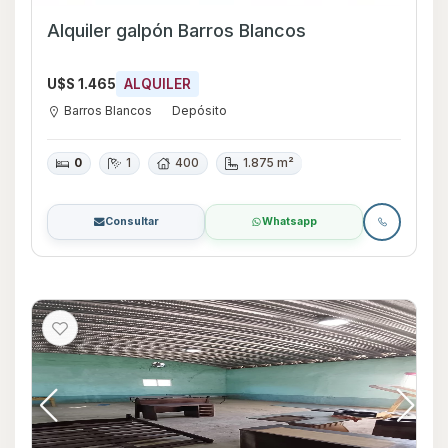
Alquiler galpón Barros Blancos
U$S 1.465
ALQUILER
Barros Blancos
Depósito
0
1
400
1.875 m²
Consultar
Whatsapp