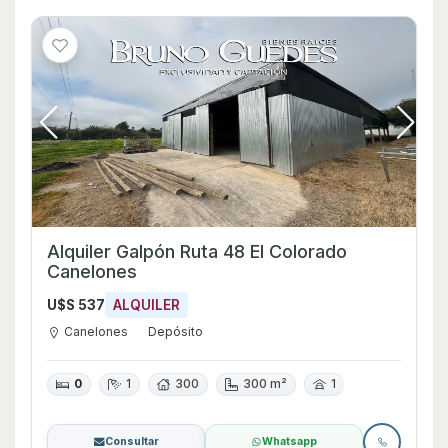
Alquiler Galpón Ruta 48 El Colorado
Canelones
U$S 537
ALQUILER
Canelones
Depósito
0
1
300
300 m²
1
Consultar
Whatsapp