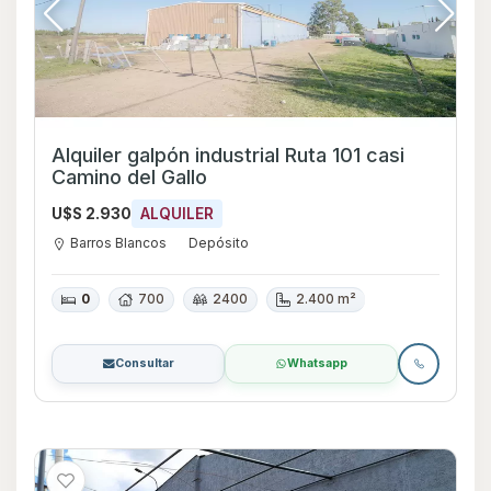
Alquiler galpón industrial Ruta 101 casi
Camino del Gallo
U$S 2.930
ALQUILER
Barros Blancos
Depósito
0
700
2400
2.400 m²
Consultar
Whatsapp