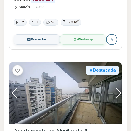
Malvín
Casa
2
1
50
70 m²
Consultar
Whatsapp
Destacada
Apartamento en Alquiler de 3