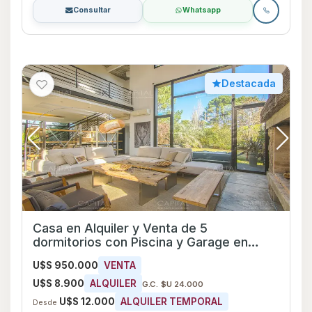
Consultar
Whatsapp
Destacada
Casa en Alquiler y Venta de 5
dormitorios con Piscina y Garage en
Punta del Este, Maldonado
U$S 950.000
VENTA
U$S 8.900
ALQUILER
G.C. $U 24.000
U$S 12.000
ALQUILER TEMPORAL
Desde