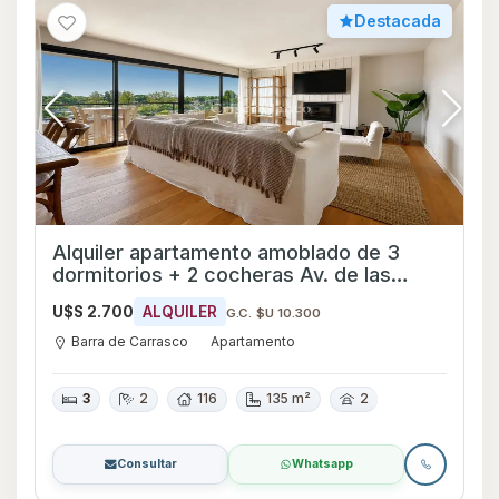
Destacada
Alquiler apartamento amoblado de 3
dormitorios + 2 cocheras Av. de las
Américas - Ref 2255
U$S 2.700
ALQUILER
G.C. $U 10.300
Barra de Carrasco
Apartamento
3
2
116
135 m²
2
Consultar
Whatsapp