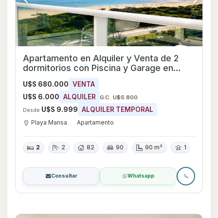
Apartamento en Alquiler y Venta de 2
dormitorios con Piscina y Garage en
Playa Mansa, Maldonado
U$S 680.000
VENTA
U$S 6.000
ALQUILER
G.C. U$S 800
U$S 9.999
ALQUILER TEMPORAL
Desde
Playa Mansa
Apartamento
2
2
82
90
90 m²
1
Consultar
Whatsapp