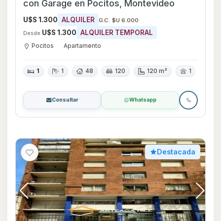
con Garage en Pocitos, Montevideo
U$S 1.300
ALQUILER
G.C. $U 6.000
U$S 1.300
ALQUILER TEMPORAL
Desde
Pocitos
Apartamento
1
1
48
120
120 m²
1
Consultar
Whatsapp
Destacada