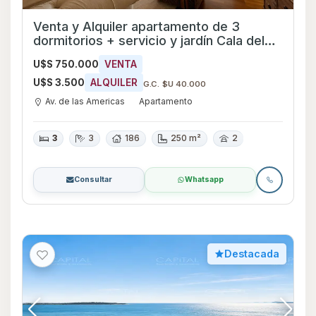
Venta y Alquiler apartamento de 3
dormitorios + servicio y jardín Cala del
Lago - Ref 2250
U$S 750.000
VENTA
U$S 3.500
ALQUILER
G.C. $U 40.000
Av. de las Americas
Apartamento
3
3
186
250 m²
2
Consultar
Whatsapp
Destacada