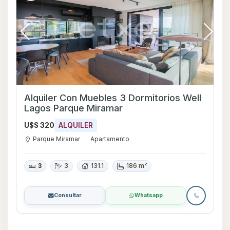
Alquiler Con Muebles 3 Dormitorios Well
Lagos Parque Miramar
U$S 320
ALQUILER
Parque Miramar
Apartamento
3
3
131.1
186 m²
Consultar
Whatsapp