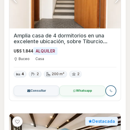
Amplia casa de 4 dormitorios en una
excelente ubicación, sobre Tiburcio
Gómez esquina Pedro Bustamante.
U$S 1.844
ALQUILER
Buceo
Casa
4
2
200 m²
2
Consultar
Whatsapp
Destacada