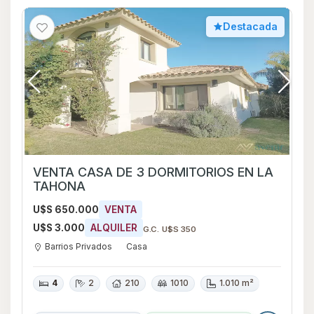
Destacada
VENTA CASA DE 3 DORMITORIOS EN LA
TAHONA
U$S 650.000
VENTA
U$S 3.000
ALQUILER
G.C. U$S 350
Barrios Privados
Casa
4
2
210
1010
1.010 m²