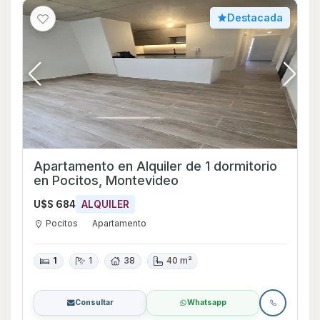
Destacada
Apartamento en Alquiler de 1 dormitorio
en Pocitos, Montevideo
U$S 684
ALQUILER
Pocitos
Apartamento
1
1
38
40 m²
Consultar
Whatsapp