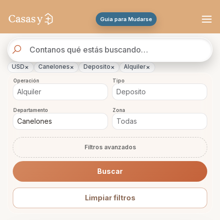
Se actualizaron los resultados. 45 propiedades encontradas.
Guia para Mudarse
Buscador
de
propiedades
×
×
×
×
USD
Canelones
Deposito
Alquiler
Operación
Tipo
Departamento
Zona
Filtros avanzados
Buscar
Limpiar filtros