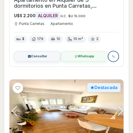
dormitorios en Punta Carretas,
Montevideo
U$S 2.200
ALQUILER
G.C. $U 15.000
Punta Carretas
Apartamento
3
179
10
10 m²
2
Consultar
Whatsapp
Destacada