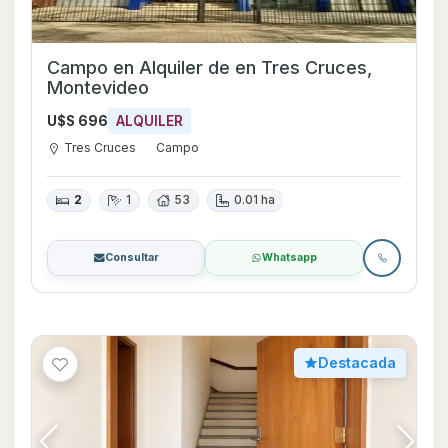
Campo en Alquiler de en Tres Cruces,
Montevideo
U$S 696
ALQUILER
Tres Cruces
Campo
2
1
53
0.01 ha
Consultar
Whatsapp
Destacada