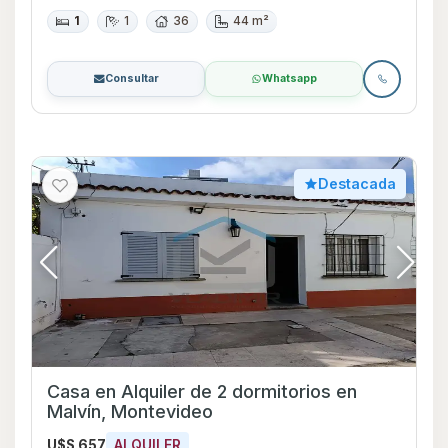
1
1
36
44 m²
Consultar
Whatsapp
Destacada
Casa en Alquiler de 2 dormitorios en
Malvín, Montevideo
U$S 657
ALQUILER