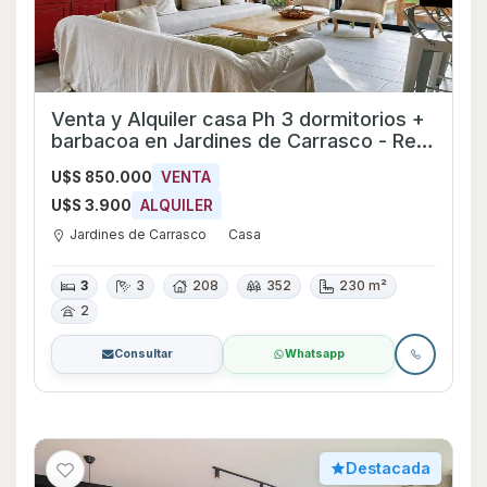
Venta y Alquiler casa Ph 3 dormitorios +
barbacoa en Jardines de Carrasco - Ref
709
U$S 850.000
VENTA
U$S 3.900
ALQUILER
Jardines de Carrasco
Casa
3
3
208
352
230 m²
2
Consultar
Whatsapp
Destacada