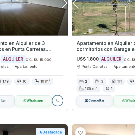
to en Alquiler de 3
Apartamento en Alquiler 
retas,
dormitorios con Garage en Punta
eo
Carretas, Montevideo
0
U$S 1.800
ALQUILER
ALQUILER
G.C. $U 15.000
G.C. $
retas
Apartamento
Punta Carretas
Apartament
179
10
10 m²
2
3
111
135 m²
1
ltar
Whatsapp
Consultar
What
Destacada