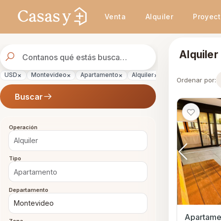
Se actualizaron los resultados. 2234 propiedades encontradas.
Venta
Alquiler
Proyec
Buscador
Alquile
de
propiedades
×
×
×
×
USD
Montevideo
Apartamento
Alquiler
Ordenar por:
Buscar
Operación
Tipo
Departamento
Apartamen