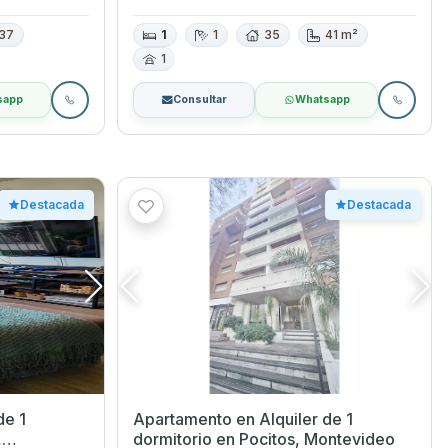
37
1
1
35
41 m²
1
sapp
Consultar
Whatsapp
Destacada
Destacada
de 1
Apartamento en Alquiler de 1
dormitorio en Pocitos, Montevideo