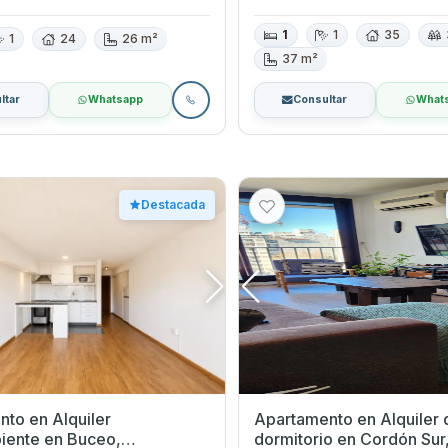
1
1
35
1
24
26 m²
37 m²
ltar
Whatsapp
Consultar
What
Destacada
to en Alquiler
Apartamento en Alquiler 
en Buceo,
dormitorio en Cordón Sur,