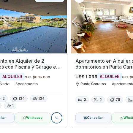
to en Alquiler de 2
Apartamento en Alquiler 
os con Piscina y Garage en
dormitorios en Punta Carretas,
 Norte, Montevideo
Montevideo
0
U$S 1.099
ALQUILER
ALQUILER
G.C. $U 15.000
G.C. $
 Norte
Apartamento
Punta Carretas
Apartament
2
134
134
2
2
75
1
ltar
Whatsapp
Consultar
What