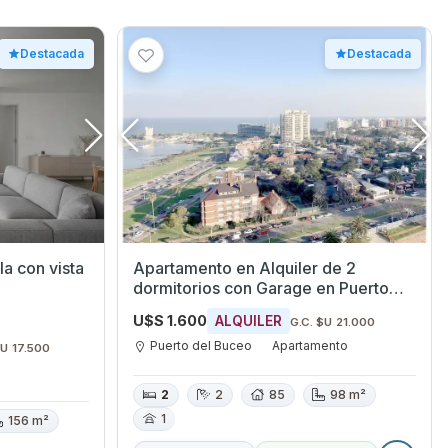
Destacada
Destacada
a con vista
Apartamento en Alquiler de 2
dormitorios con Garage en Puerto
del Buceo, Montevideo
U$S 1.600
ALQUILER
G.C. $U 21.000
Puerto del Buceo
Apartamento
$U 17.500
2
2
85
98 m²
1
156 m²