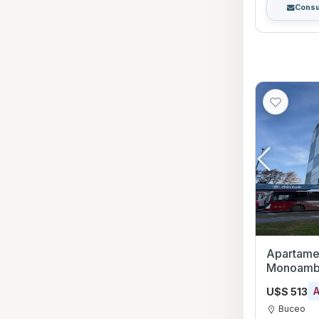
Consu
Apartamen
Monoambiente 
Montevid
U$S 513
Buceo