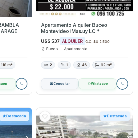
 RAMBLA
Apartamento Alquiler Buceo
GARAGE
Montevideo iMas.uy LC *
U$S 537
ALQUILER
G.C. $U 2.500
Buceo
Apartamento
118 m²
2
1
46
62 m²
sapp
Consultar
Whatsapp
Destacada
Destacada