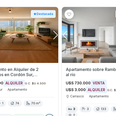
Destacada
to en Alquiler de 2
Apartamento sobre Rambl
 Sur,
al río
eo
00
U$S 730.000
ALQUILER
VENTA
G.C. $U 4.500
ur
Apartamento
U$S 3.000
ALQUILER
G.C. 
Carrasco
Apartamento
1
74
70 m²
3
3
133
2