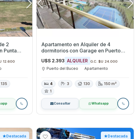
de 2
Apartamento en Alquiler de 4
dormitorios con Garage en Puerto
del Buceo, Montevideo
U$S 2.393
ALQUILER
U 12.600
G.C. $U 24.000
o
Puerto del Buceo
Apartamento
135
4
3
130
150 m²
1
sapp
Consultar
Whatsapp
Destacada
Destacada