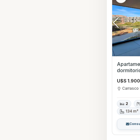
Apartamen
dormitori
Carrasco
U$S 1.90
Carrasco
2
134 m²
Consu