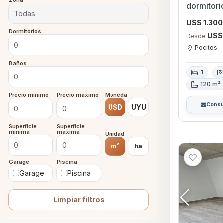
Zona
dormitorio con Garage
Montevid
U$S 1.300
Dormitorios
U$S
Desde
Pocitos
Baños
1
120 m²
Precio mínimo
Precio máximo
Moneda
Consu
USD
UYU
Superficie
Superficie
mínima
máxima
Unidad
m²
ha
Garage
Piscina
Garage
Piscina
Limpiar filtros