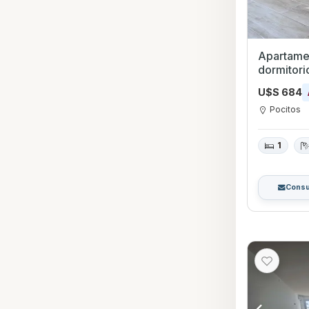
Apartamen
U$S 684
Pocitos
1
Consu