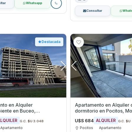
ltar
Whatsapp
Consultar
What
Destacada
to en Alquiler
Apartamento en Alquiler 
en Buceo,
dormitorio en Pocito
eo
U$S 684
ALQUILER
ALQUILER
G.C. $U 3.048
G.C. $U
Apartamento
Pocitos
Apartamento