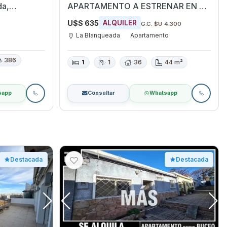
APARTAMENTO A ESTRENAR EN LA
BLANQUEADA
U$S 635
ALQUILER
G.C. $U 4.300
La Blanqueada
Apartamento
386
1
1
36
44 m²
sapp
Consultar
Whatsapp
Destacada
Destacada