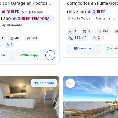
 en Pocitos,
dormitorios en Punta Gorda,
eo
Montevideo
U$S 2.100
ALQUILER
ALQUILER
G.C. $U 6.000
Punta Gorda
Apartamento
 1.300
ALQUILER TEMPORAL
Apartamento
4
2
104
386 m²
2
1
48
120
1
Consultar
What
ltar
Whatsapp
Destacada