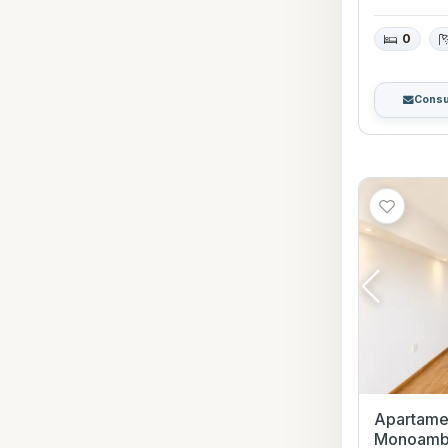
0
Consu
Apartamen
Monoambiente 