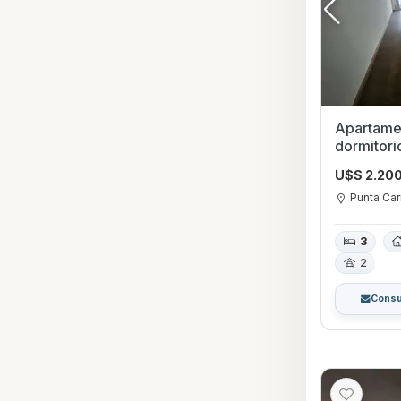
Apartamen
dormitorios en Punta Car
Montevid
U$S 2.20
Punta Car
3
2
Consu