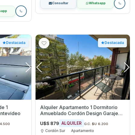
Consultar
Whatsapp
sapp
Destacada
Destacada
de 1
Alquiler Apartamento 1 Dormitorio
s, Montevideo
Amueblado Cordón Design Garaje
Opcional amenities
U$S 879
ALQUILER
 4.500
G.C. $U 6.200
Cordón Sur
Apartamento