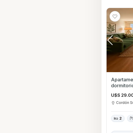
Apartamen
dormitorios en Cordón
Montevid
U$S 29.0
Cordón S
2