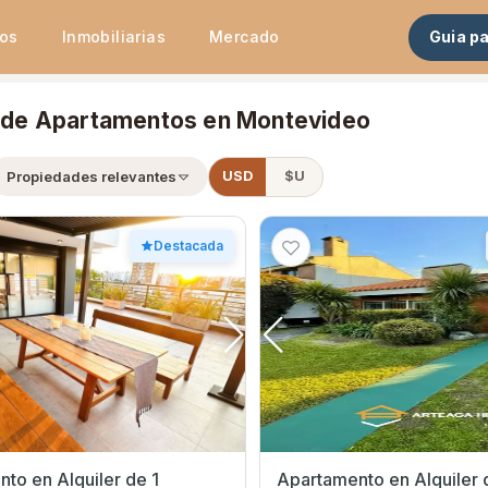
tos
Inmobiliarias
Mercado
Guia p
r de Apartamentos en Montevideo
Propiedades relevantes
USD
$U
Destacada
to en Alquiler de 1
Apartamento en Alquiler 