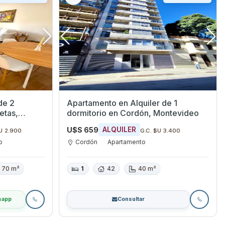
de 2
Apartamento en Alquiler de 1
dormitorio en Cordón, Montevideo
U$S 659
ALQUILER
U 2.900
G.C. $U 3.400
o
Cordón
Apartamento
70 m²
1
42
40 m²
sapp
Consultar