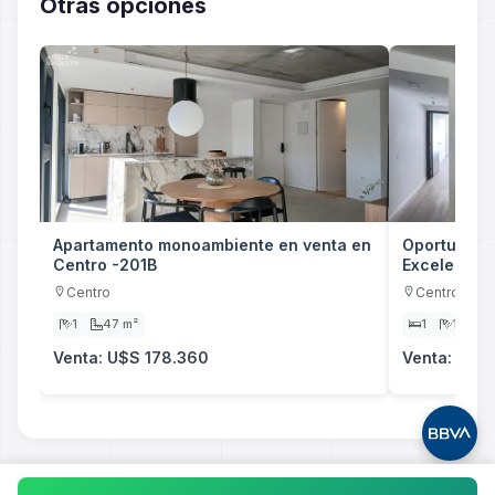
Otras opciones
Apartamento monoambiente en venta en
Oportunidad
Centro -201B
Excelente Ub
Centro
Centro
1
47 m²
1
1
5
Venta: U$S 178.360
Venta: U$S